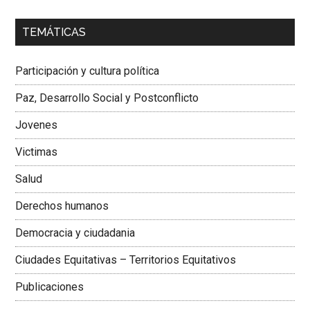
00:00
01:04
TEMÁTICAS
Dra. Carolina Corcho Mejía,
Presidenta Corporación
Latinoamericana Sur, Vicepresidenta Federación Médica
Participación y cultura política
Colombiana
Paz, Desarrollo Social y Postconflicto
Jovenes
Victimas
Salud
Derechos humanos
Democracia y ciudadania
Ciudades Equitativas – Territorios Equitativos
Publicaciones