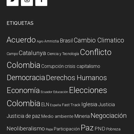
ETIQUETAS
Acuerdo
Cambio Climatico
Brasil
Amnistia
Agro
Conflicto
Catalunya
Campo
Ciencia y Tecnología
Colombia
Corrupción
crisis capitalismo
Democracia
Derechos Humanos
Elecciones
Economía
Ecuador
Educación
Colombia
Iglesia
ELN
Justicia
Fast Track
España
Negociación
Justicia de paz
Mineria
Medio ambiente
Paz
Neoliberalismo
PND
Participación
Pobreza
Papa