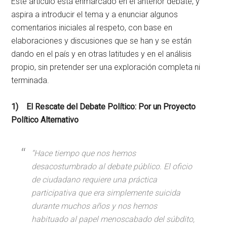
Este artículo está enmarcado en el anterior debate, y
aspira a introducir el tema y a enunciar algunos
comentarios iniciales al respeto, con base en
elaboraciones y discusiones que se han y se están
dando en el país y en otras latitudes y en el análisis
propio, sin pretender ser una exploración completa ni
terminada.
1) El Rescate del Debate Político: Por un Proyecto
Político Alternativo
“Hace tiempo que nos hemos
desacostumbrado al debate público. El oficio
de ciudadano requiere una práctica
participativa que era simplemente suicida
durante muchos años y nos hemos
habituado al papel menoscabado del súbdito,