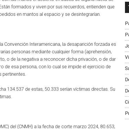
Dr
 Están formados y viven por sus recuerdos, entienden que
L
espedidos en mantos al espacio y se desintegrarían.
M
Pa
Pa
a Convención Interamericana, la desaparición forzada es
J
 varias personas mediante cualquier forma (aprehensión,
V
o, o de la negativa a reconocer dicha privación, o de dar
ro de esa persona, con lo cual se impide el ejercicio de
S
s pertinentes.
D
echa 134.537 de estas, 50.333 serían víctimas directas. Su
D
timas.
Ci
P
(OMC) del (CNMH) a la fecha de corte marzo 2024, 80.653,