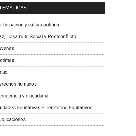
a. Carolina Corcho Mejía,
Presidenta Corporación
TEMÁTICAS
atinoamericana Sur, Vicepresidenta Federación
édica Colombiana
rticipación y cultura política
z, Desarrollo Social y Postconflicto
ovenes
ictimas
alud
erechos humanos
emocracia y ciudadania
udades Equitativas – Territorios Equitativos
ublicaciones