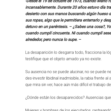
-Desde el 19 de octubre de 1973, cuando Mario fu
incansablemente. Durante 20 años estuvo día tra
desierto con sus manos buscando algún hueso de 
sus ropas, algo que le permitiera enterrarlo y de
detuvo en un paréntesis. – ¿Sabes una cosa?, Yo
cuando cumplí cincuenta. Ni cuando cumplí sese
alrededor, pero nunca lo supe. –
La desaparición lo desgarra todo, fracciona la lóg
testifique que el objeto amado ya no existe.
Su ausencia no se puede alucinar, no se puede neg
des-investir libidinal inadmisible, la rabia frente a
que mira sin ver, hace aún más difícil el trabajo de
¿Dónde están los desaparecidos? Ausencias que 
Mujeres y hombres de los ejecutados, rastreando