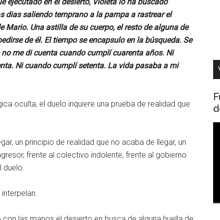
e ejecutado en el desierto, Violeta lo ha buscado
s dias saliendo temprano a la pampa a rastrear el
Mario. Una astilla de su cuerpo, el resto de alguna de
spedirse de él. El tiempo se encapsulo en la búsqueda. Se
 no me di cuenta cuando cumplí cuarenta años. Ni
nta. Ni cuando cumplí setenta. La vida pasaba a mi
F
ica oculta, el duelo inquiere una prueba de realidad que
d
R
d
ar, un principio de realidad que no acaba de llegar, un
v
l agresor, frente al colectivo indolente, frente al gobierno
l duelo.
interpelan.
 con las manos el desierto en busca de alguna huella de