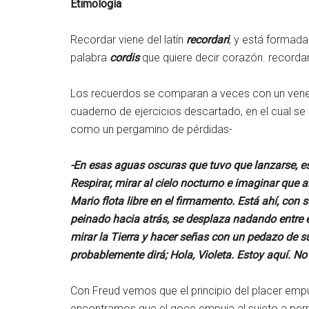
Etimología
Recordar viene del latín
recordari
, y está formada
palabra
cordis
que quiere decir corazón. recordar
Los recuerdos se comparan a veces con un veneno
cuaderno de ejercicios descartado, en el cual s
como un pergamino de pérdidas-
-En esas aguas oscuras que tuvo que lanzarse, e
Respirar, mirar al cielo nocturno e imaginar que a
Mario flota libre en el firmamento. Está ahí, con 
peinado hacia atrás, se desplaza nadando entre es
mirar la Tierra y hacer señas con un pedazo de s
probablemente dirá; Hola, Violeta. Estoy aquí. No
Con Freud vemos que el principio del placer empuj
encontramos que el goce empuja al sujeto a per