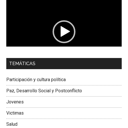
Reproductor
de
vídeo
00:00
01:04
TEMÁTICAS
Dra. Carolina Corcho Mejía,
Presidenta Corporación
Latinoamericana Sur, Vicepresidenta Federación Médica
Participación y cultura política
Colombiana
Paz, Desarrollo Social y Postconflicto
Jovenes
Victimas
Salud