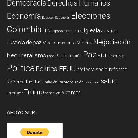
Democracia
Derechos Humanos
Elecciones
Economía
Ecuador
Educación
Colombia
Iglesia
ELN
Justicia
Fast Track
España
Negociación
Justicia de paz
Mineria
Medio ambiente
Paz
Neoliberalismo
PND
Participación
Pobreza
Papa
Politica
Politica EEUU
reforma
protesta social
salud
Reforma tributaria
religión
Renegociación
revolucion
Trump
Victimas
Terrorismo
Venezuela
APOYO SUR