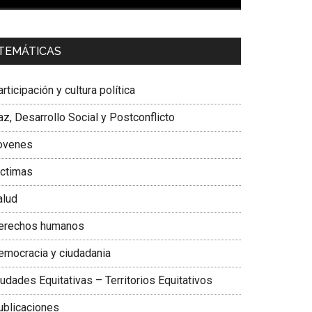
00:00
01:04
a. Carolina Corcho Mejía,
Presidenta Corporación
TEMÁTICAS
atinoamericana Sur, Vicepresidenta Federación
édica Colombiana
rticipación y cultura política
z, Desarrollo Social y Postconflicto
ovenes
ictimas
alud
erechos humanos
emocracia y ciudadania
udades Equitativas – Territorios Equitativos
ublicaciones