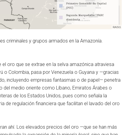
nes criminales y grupos armados en la Amazonía.
ue el oro que se extrae en la selva amazónica atraviesa
erú o Colombia, pasa por Venezuela o Guyana y —gracias
ivado, incluyendo empresas fantasmas o de papel— penetra
o del medio oriente como Líbano, Emiratos Árabes o
teras de los Estados Unidos, pues como señala la
a de regulación financiera que facilitan el lavado del oro
aran ahí. Los elevados precios del oro —que se han más
mpulsado la expansión de la minería ilegal, sino que han