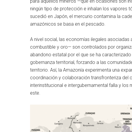
para aquellos mineros —que en ocasiones son ind
ningún tipo de protección e inhalan los vapores 
sucedió en Japón, el mercurio contamina la caden
amazónicos se basa en el pescado.
A nivel social, las economías ilegales asociadas 
combustible y oro— son controlados por organiza
abandono estatal por el que se ha caracterizad
gobernanza territorial, forzando a las comunidad
territorio. Así, la Amazonía experimenta una exp
coordinación y colaboración transfronteriza del
interinstitucional e intergubernamental falla y l
este.