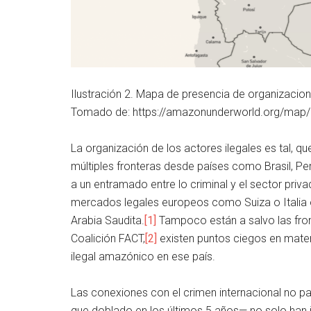
Ilustración 2. Mapa de presencia de organizacio
Tomado de: https://amazonunderworld.org/map/
La organización de los actores ilegales es tal, q
múltiples fronteras desde países como Brasil, P
a un entramado entre lo criminal y el sector pr
mercados legales europeos como Suiza o Italia 
Arabia Saudita.
[1]
Tampoco están a salvo las fron
Coalición FACT,
[2]
existen puntos ciegos en materi
ilegal amazónico en ese país.
Las conexiones con el crimen internacional no p
que doblado en los últimos 5 años— no solo han i