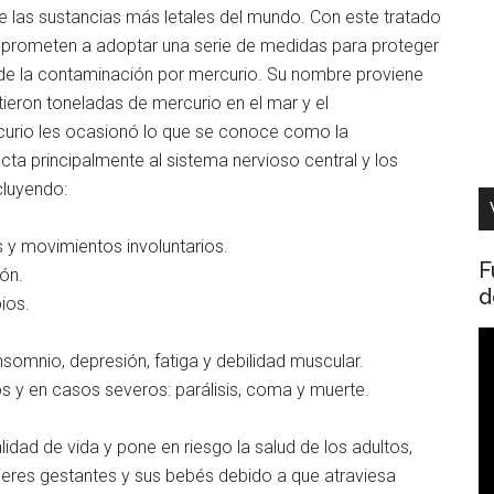
 las sustancias más letales del mundo. Con este tratado
omprometen a adoptar una serie de medidas para proteger
 de la contaminación por mercurio. Su nombre proviene
ieron toneladas de mercurio en el mar y el
curio les ocasionó lo que se conoce como la
a principalmente al sistema nervioso central y los
cluyendo:
 y movimientos involuntarios.
F
ión.
d
ios.
R
nsomnio, depresión, fatiga y debilidad muscular.
d
 y en casos severos: parálisis, coma y muerte.
v
idad de vida y pone en riesgo la salud de los adultos,
jeres gestantes y sus bebés debido a que atraviesa