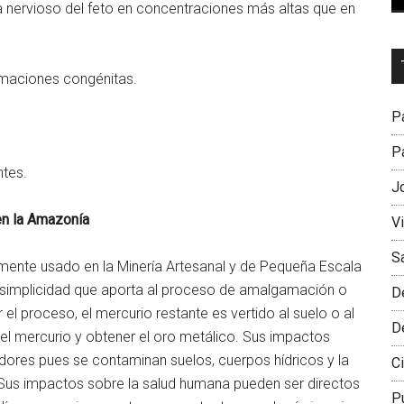
a nervioso del feto en concentraciones más altas que en
Dr
maciones congénitas.
L
M
Pa
Pa
ntes.
J
en la Amazonía
V
S
mente usado en la Minería Artesanal y de Pequeña Escala
a simplicidad que aporta al proceso de amalgamación o
D
 el proceso, el mercurio restante es vertido al suelo o al
D
l mercurio y obtener el oro metálico. Sus impactos
dores pues se contaminan suelos, cuerpos hídricos y la
Ci
 Sus impactos sobre la salud humana pueden ser directos
P