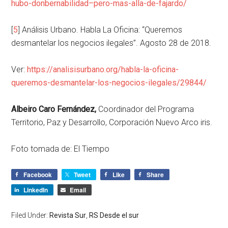
hubo-donbernabilidad–pero-mas-alla-de-fajardo/
[
5
] Análisis Urbano. Habla La Oficina: “Queremos
desmantelar los negocios ilegales”. Agosto 28 de 2018.
Ver:
https://analisisurbano.org/habla-la-oficina-
queremos-desmantelar-los-negocios-ilegales/29844/
Albeiro Caro Fernández,
Coordinador del Programa
Territorio, Paz y Desarrollo, Corporación Nuevo Arco iris.
Foto tomada de: El Tiempo
Facebook
Tweet
Like
Share
LinkedIn
Email
Filed Under:
Revista Sur
,
RS Desde el sur