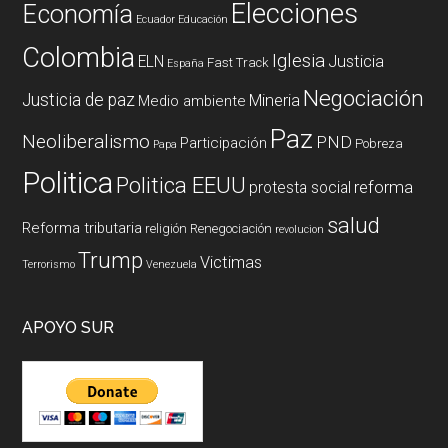
Elecciones
Economía
Ecuador
Educación
Colombia
Iglesia
ELN
Justicia
Fast Track
España
Negociación
Justicia de paz
Mineria
Medio ambiente
Paz
Neoliberalismo
PND
Participación
Pobreza
Papa
Politica
Politica EEUU
reforma
protesta social
salud
Reforma tributaria
religión
Renegociación
revolucion
Trump
Victimas
Terrorismo
Venezuela
APOYO SUR