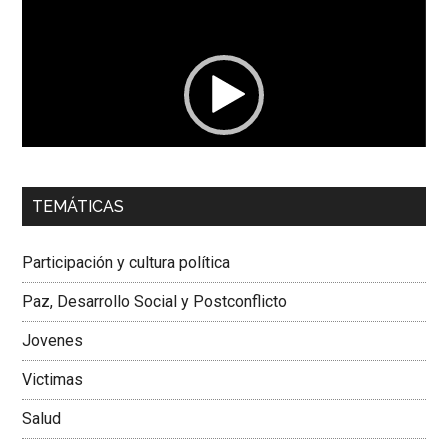
de
vídeo
00:00
01:04
TEMÁTICAS
Dra. Carolina Corcho Mejía,
Presidenta Corporación
Latinoamericana Sur, Vicepresidenta Federación Médica
Participación y cultura política
Colombiana
Paz, Desarrollo Social y Postconflicto
Jovenes
Victimas
Salud