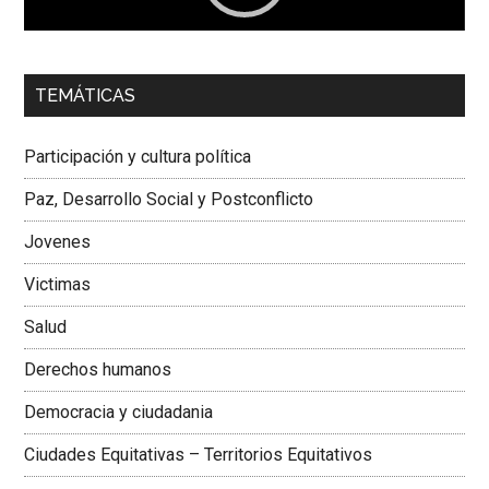
00:00
01:04
TEMÁTICAS
Dra. Carolina Corcho Mejía,
Presidenta Corporación
Latinoamericana Sur, Vicepresidenta Federación Médica
Participación y cultura política
Colombiana
Paz, Desarrollo Social y Postconflicto
Jovenes
Victimas
Salud
Derechos humanos
Democracia y ciudadania
Ciudades Equitativas – Territorios Equitativos