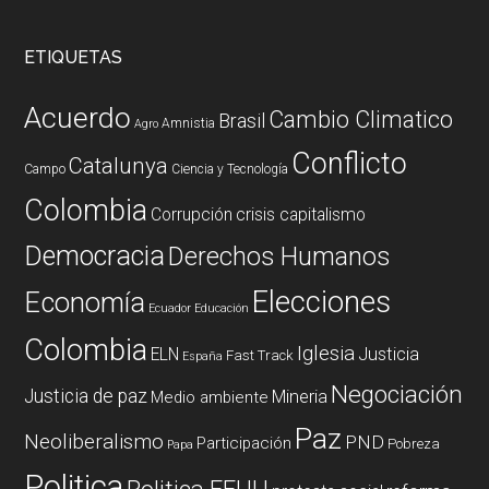
ETIQUETAS
Acuerdo
Cambio Climatico
Brasil
Amnistia
Agro
Conflicto
Catalunya
Campo
Ciencia y Tecnología
Colombia
Corrupción
crisis capitalismo
Democracia
Derechos Humanos
Elecciones
Economía
Ecuador
Educación
Colombia
Iglesia
ELN
Justicia
Fast Track
España
Negociación
Justicia de paz
Mineria
Medio ambiente
Paz
Neoliberalismo
PND
Participación
Pobreza
Papa
Politica
Politica EEUU