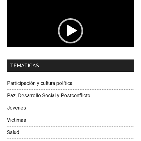
de
vídeo
00:00
01:04
TEMÁTICAS
Dra. Carolina Corcho Mejía,
Presidenta Corporación
Latinoamericana Sur, Vicepresidenta Federación Médica
Participación y cultura política
Colombiana
Paz, Desarrollo Social y Postconflicto
Jovenes
Victimas
Salud