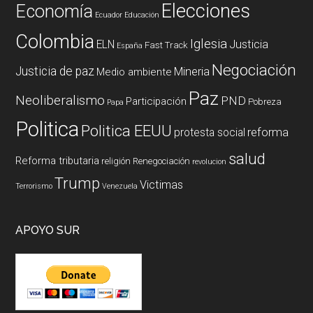
Elecciones
Economía
Ecuador
Educación
Colombia
Iglesia
ELN
Justicia
Fast Track
España
Negociación
Justicia de paz
Mineria
Medio ambiente
Paz
Neoliberalismo
PND
Participación
Pobreza
Papa
Politica
Politica EEUU
reforma
protesta social
salud
Reforma tributaria
religión
Renegociación
revolucion
Trump
Victimas
Terrorismo
Venezuela
APOYO SUR