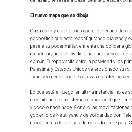
del asalto terrestre a Gaza fue interpretada com
El nuevo mapa que se dibuja
Gaza es hoy mucho más que el escenario de una t
geopolítica que está reconfigurando alianzas y exp
pese a su poder militar, enfrenta una condena glo
musulmán, aunque dividido, ha dado señales de 
común; Europa vacila entre la pasividad y los p
Palestina; y Estados Unidos ve erosionado su rol 
Israel y la necesidad de alianzas estratégicas en 
Lo que está en juego, en última instancia, no es so
credibilidad de un sistema internacional que tiene
y poco o nada hace. Por ello las movilizaciones 
gobierno de Netanyahu y de solidaridad con Pale
nunca, antes de que sea demasiado tarde para G