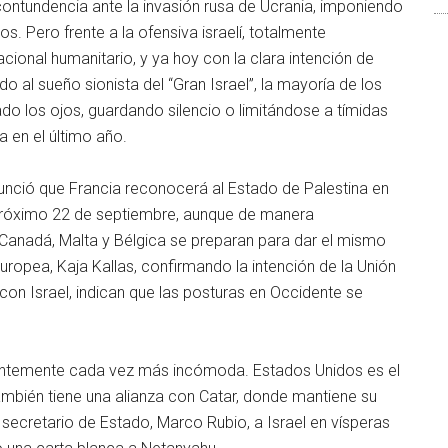
ontundencia ante la invasión rusa de Ucrania, imponiendo
 Pero frente a la ofensiva israelí, totalmente
cional humanitario, y ya hoy con la clara intención de
do al sueño sionista del “Gran Israel”, la mayoría de los
o los ojos, guardando silencio o limitándose a tímidas
 en el último año.
unció que Francia reconocerá al Estado de Palestina en
 próximo 22 de septiembre, aunque de manera
, Canadá, Malta y Bélgica se preparan para dar el mismo
europea, Kaja Kallas, confirmando la intención de la Unión
on Israel, indican que las posturas en Occidente se
arentemente cada vez más incómoda. Estados Unidos es el
o también tiene una alianza con Catar, donde mantiene su
l secretario de Estado, Marco Rubio, a Israel en vísperas