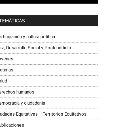
00:00
01:04
a. Carolina Corcho Mejía,
Presidenta Corporación
TEMÁTICAS
atinoamericana Sur, Vicepresidenta Federación
édica Colombiana
rticipación y cultura política
z, Desarrollo Social y Postconflicto
ovenes
ictimas
alud
erechos humanos
emocracia y ciudadania
udades Equitativas – Territorios Equitativos
ublicaciones