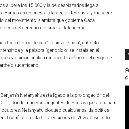
dos supera los 15.000 y la de desplazados llega a
 a Hamas en respuesta a la acción terrorista y masacre
o del movimiento islamista que gobierna Gaza.
o como el derecho de Israel a defenderse.
ás toma forma de una “limpieza étnica”, enfrenta
tensifica y la palabra “genocidio” se instala en el
les y opinión pública mundial. Israel corre el riesgo de
artheid sudafricano.
F
d
R
ro Benjamín Netanyahu está ligado a la prolongación del
d
 Catar, donde murieron dirigentes de Hamás que actuaban
v
locutores, Netanyahu bloqueó cualquier salida política.
er el conflicto hasta las elecciones de 2026, buscando