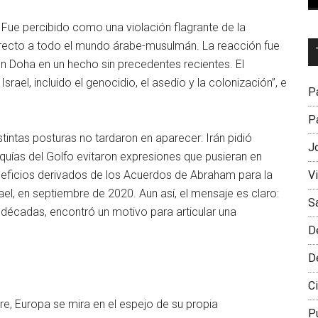
. Fue percibido como una violación flagrante de la
Dr
irecto a todo el mundo árabe-musulmán. La reacción fue
L
en Doha en un hecho sin precedentes recientes. El
M
rael, incluido el genocidio, el asedio y la colonización”, e
Pa
Pa
stintas posturas no tardaron en aparecer: Irán pidió
J
quías del Golfo evitaron expresiones que pusieran en
V
neficios derivados de los Acuerdos de Abraham para la
el, en septiembre de 2020. Aun así, el mensaje es claro:
S
écadas, encontró un motivo para articular una
D
D
Ci
e, Europa se mira en el espejo de su propia
P