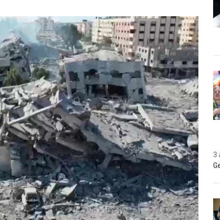
3 
Ge