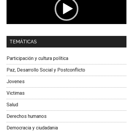
00:00
01:04
TEMÁTICAS
Dra. Carolina Corcho Mejía,
Presidenta Corporación
Latinoamericana Sur, Vicepresidenta Federación Médica
Participación y cultura política
Colombiana
Paz, Desarrollo Social y Postconflicto
Jovenes
Victimas
Salud
Derechos humanos
Democracia y ciudadania