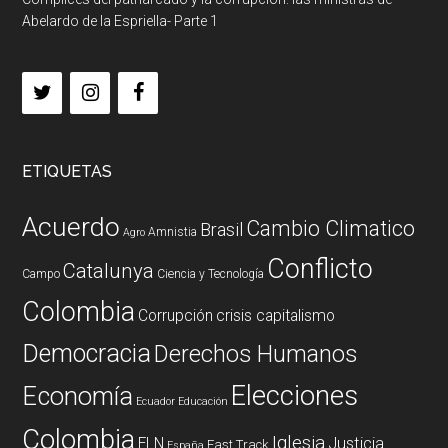
Abelardo de la Espriella- Parte 1
ETIQUETAS
Acuerdo
Cambio Climatico
Brasil
Amnistia
Agro
Conflicto
Catalunya
Campo
Ciencia y Tecnología
Colombia
Corrupción
crisis capitalismo
Democracia
Derechos Humanos
Elecciones
Economía
Ecuador
Educación
Colombia
Iglesia
ELN
Justicia
Fast Track
España