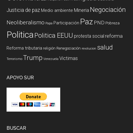
Negociación
Justicia de paz
Mineria
Medio ambiente
Paz
Neoliberalismo
PND
Participación
Pobreza
Papa
Politica
Politica EEUU
reforma
protesta social
salud
Reforma tributaria
religión
Renegociación
revolucion
Trump
Victimas
Terrorismo
Venezuela
APOYO SUR
BUSCAR