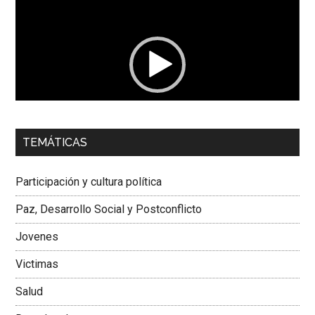
de
vídeo
00:00
01:04
TEMÁTICAS
Dra. Carolina Corcho Mejía,
Presidenta Corporación
Latinoamericana Sur, Vicepresidenta Federación Médica
Participación y cultura política
Colombiana
Paz, Desarrollo Social y Postconflicto
Jovenes
Victimas
Salud