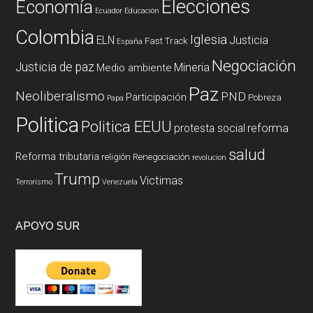
Elecciones
Economía
Ecuador
Educación
Colombia
Iglesia
ELN
Justicia
Fast Track
España
Negociación
Justicia de paz
Mineria
Medio ambiente
Paz
Neoliberalismo
PND
Participación
Pobreza
Papa
Politica
Politica EEUU
reforma
protesta social
salud
Reforma tributaria
religión
Renegociación
revolucion
Trump
Victimas
Terrorismo
Venezuela
APOYO SUR