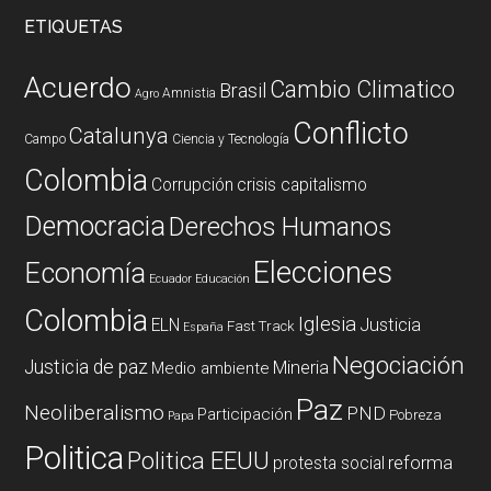
ETIQUETAS
Acuerdo
Cambio Climatico
Brasil
Amnistia
Agro
Conflicto
Catalunya
Campo
Ciencia y Tecnología
Colombia
Corrupción
crisis capitalismo
Democracia
Derechos Humanos
Elecciones
Economía
Ecuador
Educación
Colombia
Iglesia
ELN
Justicia
Fast Track
España
Negociación
Justicia de paz
Mineria
Medio ambiente
Paz
Neoliberalismo
PND
Participación
Pobreza
Papa
Politica
Politica EEUU
reforma
protesta social