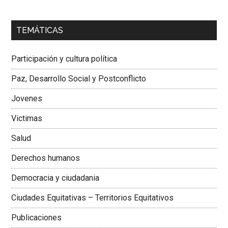
00:00
01:04
TEMÁTICAS
Dra. Carolina Corcho Mejía,
Presidenta Corporación
Latinoamericana Sur, Vicepresidenta Federación Médica
Participación y cultura política
Colombiana
Paz, Desarrollo Social y Postconflicto
Jovenes
Victimas
Salud
Derechos humanos
Democracia y ciudadania
Ciudades Equitativas – Territorios Equitativos
Publicaciones