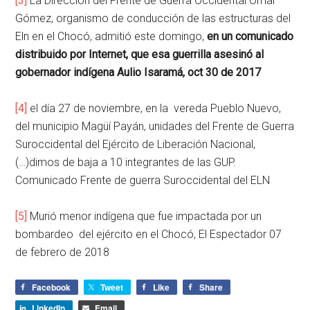
[3]
La Dirección del Frente de Guerra Occidental Omar
Gómez, organismo de conducción de las estructuras del
Eln en el Chocó, admitió este domingo,
en un comunicado
distribuido por Internet, que esa guerrilla asesinó al
gobernador indígena Aulio Isaramá, oct 30 de 2017
[4]
el día 27 de noviembre, en la vereda Pueblo Nuevo,
del municipio Magüí Payán, unidades del Frente de Guerra
Suroccidental del Ejército de Liberación Nacional,
(…)dimos de baja a 10 integrantes de las GUP.
Comunicado Frente de guerra Suroccidental del ELN
[5]
Murió menor indígena que fue impactada por un
bombardeo del ejército en el Chocó, El Espectador 07
de febrero de 2018
Facebook
Tweet
Like
Share
LinkedIn
Email