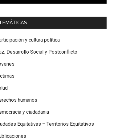
00:00
01:04
a. Carolina Corcho Mejía,
Presidenta Corporación
TEMÁTICAS
atinoamericana Sur, Vicepresidenta Federación
édica Colombiana
rticipación y cultura política
z, Desarrollo Social y Postconflicto
ovenes
ictimas
alud
erechos humanos
emocracia y ciudadania
udades Equitativas – Territorios Equitativos
ublicaciones