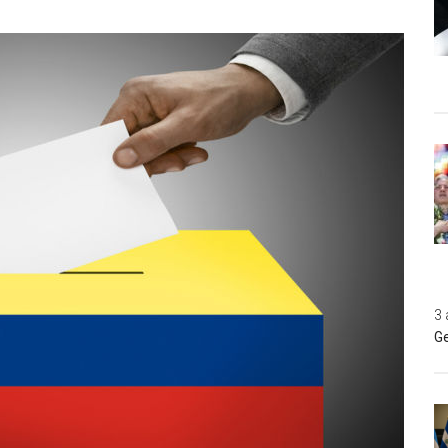
3 
Ge