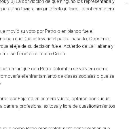
r, y 3) La convicción de que ninguno los representaba y
ue así no tuviera ningún efecto jurídico, lo coherente era
ue movió su voto por Petro o en blanco fue el
ntaban que Duque llevaría el país al pasado. Otros más
ue el eje de su decisión fue el Acuerdo de La Habana y
como se firmó en el teatro Colón.
orque temían que con Petro Colombia se volviera como
 promovería el enfrentamiento de clases sociales o que se
e.
ron por Fajardo en primera vuelta, optaron por Duque
 carrera profesional exitosa y libre de cuestionamientos
o Duque como Petro eran malos, pero consideraban que