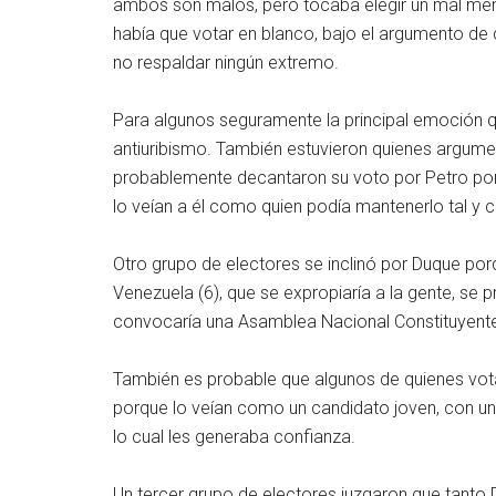
ambos son malos, pero tocaba elegir un mal meno
había que votar en blanco, bajo el argumento de q
no respaldar ningún extremo.
Para algunos seguramente la principal emoción q
antiuribismo. También estuvieron quienes argume
probablemente decantaron su voto por Petro porq
lo veían a él como quien podía mantenerlo tal y 
Otro grupo de electores se inclinó por Duque p
Venezuela (6), que se expropiaría a la gente, se
convocaría una Asamblea Nacional Constituyent
También es probable que algunos de quienes vota
porque lo veían como un candidato joven, con una
lo cual les generaba confianza.
Un tercer grupo de electores juzgaron que tant