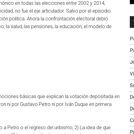
ónico en todas las elecciones entre 2002 y 2014,
cidad, no fue el eje articulador. Salvo por el episodio
ción política. Ahora la confrontación electoral debió
Dr
 la salud, las pensiones, la educación, el modelo de
L
M
Pa
Pa
J
V
S
emociones básicas que explican la votación depositada en
D
ron ni por Gustavo Petro ni por Iván Duque en primera
D
Ci
a Petro o el regreso del uribismo; 2) La idea de que
P