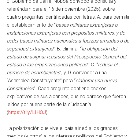
El Gobierno de Daniel Noboa convocó a consulta y
referéndum para el 16 de noviembre (2025), sobre
cuatro preguntas identificadas con letras: A. para permitir
el establecimiento de “
bases militares extranjeras o
instalaciones extranjeras con propósitos militares, y de
ceder bases militares nacionales a fuerzas armadas o de
seguridad extranjeras
”; B. eliminar “
la obligación del
Estado de asignar recursos del Presupuesto General del
Estado a las organizaciones políticas
”; C. “
reducir el
número de asambleístas
”; y, D. convocar a una
“Asamblea Constituyente” para “
elaborar una nueva
Constitución
”. Cada pregunta contiene anexos
explicativos de sus alcances, que no parece que fueron
leídos por buena parte de la ciudadanía
(
https://t.ly/LIHOJ
).
La polarización que vive el país alineó a los grandes
medios (y otros) a los intereses políticos del Gobierno y