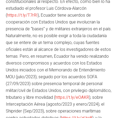
constitucionales al respecto. En efecto, como bien lo ha
estudiado el profesor Luis Córdova-Alarcón
(
https://t.ly/T7rRI
), Ecuador tiene acuerdos de
cooperación con Estados Unidos que involucran la
presencia de “bases” y de militares extranjeros en el país.
Naturalmente, no es posible exigir a toda la ciudadanía
que se entere de un tema complejo, cuyas fuentes
oficiales están al alcance de los investigadores de estos
temas. Pero, en resumen, Ecuador ha venido realizando
diversos compromisos y acuerdos con los Estados
Unidos iniciados con el Memorando de Entendimiento
MOU (julio/2023); seguido por los acuerdos SOFA
(27/09/2023) sobre presencia temporal de personal
militar/civil de Estados Unidos, con privilegio diplomático,
tributario y libre movilidad (
https://t.ly/eOAKR
); sobre
Interceptación Aérea (agosto/2023 y enero/2024); el
Shiprider (Sep/2023), sobre operaciones marítimas
contra actividades delictivas (
https://t.ly/aUrc8
); y la