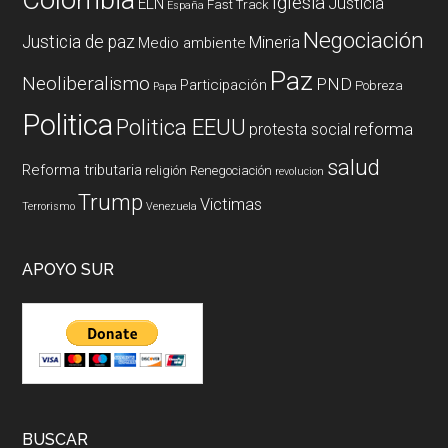
Iglesia
ELN
Justicia
Fast Track
España
Negociación
Justicia de paz
Mineria
Medio ambiente
Paz
Neoliberalismo
PND
Participación
Pobreza
Papa
Politica
Politica EEUU
reforma
protesta social
salud
Reforma tributaria
religión
Renegociación
revolucion
Trump
Victimas
Terrorismo
Venezuela
APOYO SUR
BUSCAR