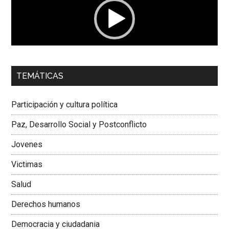
00:00
01:04
TEMÁTICAS
Dra. Carolina Corcho Mejía,
Presidenta Corporación
Latinoamericana Sur, Vicepresidenta Federación Médica
Participación y cultura política
Colombiana
Paz, Desarrollo Social y Postconflicto
Jovenes
Victimas
Salud
Derechos humanos
Democracia y ciudadania