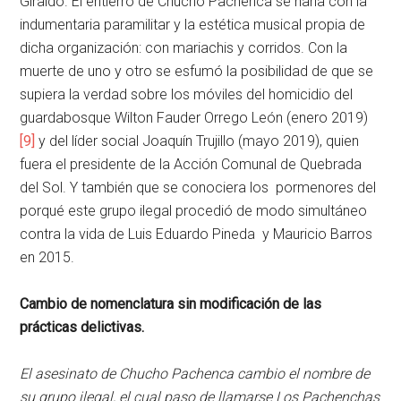
Giraldo. El entierro de Chucho Pachenca se haría con la
indumentaria paramilitar y la estética musical propia de
dicha organización: con mariachis y corridos. Con la
muerte de uno y otro se esfumó la posibilidad de que se
supiera la verdad sobre los móviles del homicidio del
guardabosque Wilton Fauder Orrego León (enero 2019)
[9]
y del líder social Joaquín Trujillo (mayo 2019), quien
fuera el presidente de la Acción Comunal de Quebrada
del Sol. Y también que se conociera los pormenores del
porqué este grupo ilegal procedió de modo simultáneo
contra la vida de Luis Eduardo Pineda y Mauricio Barros
en 2015.
Cambio de nomenclatura sin modificación de las
prácticas delictivas.
El asesinato de Chucho Pachenca cambio el nombre de
su grupo ilegal, el cual paso de llamarse Los Pachenchas