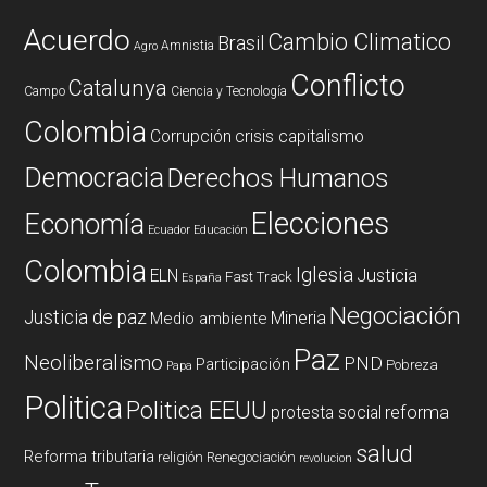
Acuerdo
Cambio Climatico
Brasil
Amnistia
Agro
Conflicto
Catalunya
Campo
Ciencia y Tecnología
Colombia
Corrupción
crisis capitalismo
Democracia
Derechos Humanos
Elecciones
Economía
Ecuador
Educación
Colombia
Iglesia
ELN
Justicia
Fast Track
España
Negociación
Justicia de paz
Mineria
Medio ambiente
Paz
Neoliberalismo
PND
Participación
Pobreza
Papa
Politica
Politica EEUU
reforma
protesta social
salud
Reforma tributaria
religión
Renegociación
revolucion