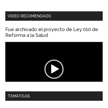
VIDEO RECOMENDADO
Fue archivado el proyecto de Ley 010 de
Reforma a la Salud
Reproductor
de
vídeo
00:00
01:04
TEMÁTICAS
Dra. Carolina Corcho Mejía,
Presidenta Corporación
Latinoamericana Sur, Vicepresidenta Federación Médica