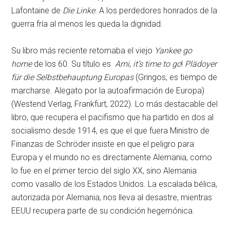
Lafontaine de
Die Linke.
A los perdedores honrados de la
guerra fría al menos les queda la dignidad.
Su libro más reciente retomaba el viejo
Yankee go
home
de los 60. Su título es
Ami
,
it’s time to go
!
Plädoyer
für die Selbstbehauptung Europas
(Gringos, es tiempo de
marcharse. Alegato por la autoafirmación de Europa)
(Westend Verlag, Frankfurt, 2022). Lo más destacable del
libro, que recupera el pacifismo que ha partido en dos al
socialismo desde 1914, es que el que fuera Ministro de
Finanzas de Schröder insiste en que el peligro para
Europa y el mundo no es directamente Alemania, como
lo fue en el primer tercio del siglo XX, sino Alemania
como vasallo de los Estados Unidos. La escalada bélica,
autorizada por Alemania, nos lleva al desastre, mientras
EEUU recupera parte de su condición hegemónica.