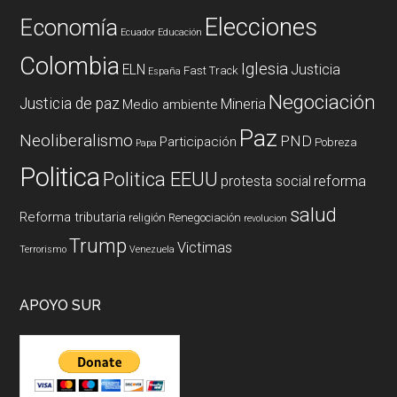
Elecciones
Economía
Ecuador
Educación
Colombia
Iglesia
ELN
Justicia
Fast Track
España
Negociación
Justicia de paz
Mineria
Medio ambiente
Paz
Neoliberalismo
PND
Participación
Pobreza
Papa
Politica
Politica EEUU
reforma
protesta social
salud
Reforma tributaria
religión
Renegociación
revolucion
Trump
Victimas
Terrorismo
Venezuela
APOYO SUR