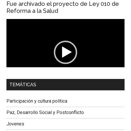
Fue archivado el proyecto de Ley 010 de
Reforma a la Salud
Reproductor
de
vídeo
00:00
01:04
TEMÁTICAS
Dra. Carolina Corcho Mejía,
Presidenta Corporación
Latinoamericana Sur, Vicepresidenta Federación Médica
Participación y cultura política
Colombiana
Paz, Desarrollo Social y Postconflicto
Jovenes