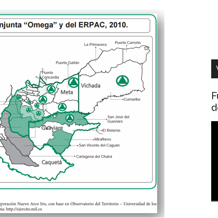
F
d
R
d
v