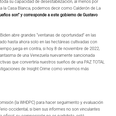
 toda su capacidad de desestabilización, al menos por
e a la Casa Blanca, podemos decir como Calderón de La
 sueños son” y corresponde a este gobierno de Gustavo
 Biden abre grandes “ventanas de oportunidad” en las
trado hasta ahora solo en las hectáreas cultivadas con
tiempo juega en contra, si hoy 8 de noviembre de 2022,
l fantasma de una Venezuela nuevamente sancionada
ectivas que convertiría nuestros sueños de una PAZ TOTAL
nvestigaciones de Insight Crime como veremos más
misión (la WHDPC) para hacer seguimiento y evaluación
ferio occidental, si bien sus informes no son vinculantes
a oficial, su composición no es partidista, está