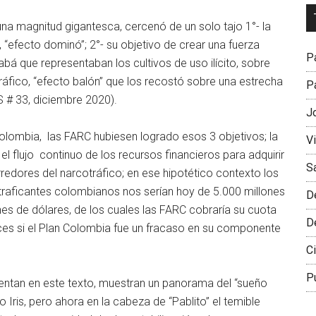
Dr
na magnitud gigantesca, cercenó de un solo tajo 1°- la
L
, “efecto dominó”; 2°- su objetivo de crear una fuerza
M
Pa
abá que representaban los cultivos de uso ilícito, sobre
ráfico, “efecto balón” que los recostó sobre una estrecha
Pa
S # 33, diciembre 2020).
J
olombia, las FARC hubiesen logrado esos 3 objetivos; la
V
a el flujo continuo de los recursos financieros para adquirir
S
redores del narcotráfico; en ese hipotético contexto los
otraficantes colombianos nos serían hoy de 5.000 millones
D
nes de dólares, de los cuales las FARC cobraría su cuota
D
nces si el Plan Colombia fue un fracaso en su componente
Ci
P
entan en este texto, muestran un panorama del “sueño
Iris, pero ahora en la cabeza de “Pablito” el temible