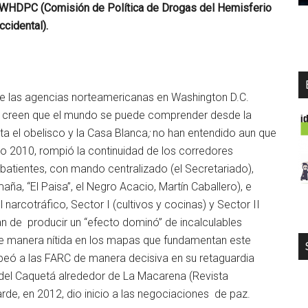
HDPC (Comisión de Política de Drogas del Hemisferio
ccidental).
 de las agencias norteamericanas en Washington D.C.
, creen que el mundo se puede comprender desde la
a el obelisco y la Casa Blanca
;
no han entendido aun que
 año 2010, rompió la continuidad de los corredores
batientes, con mando centralizado (el Secretariado),
a, “El Paisa”, el Negro Acacio, Martín Caballero), e
narcotráfico, Sector I (cultivos y cocinas) y Sector II
lan de producir un “efecto dominó” de incalculables
 manera nítida en los mapas que fundamentan este
lpeó a las FARC de manera decisiva en su retaguardia
e del Caquetá alrededor de La Macarena (Revista
de, en 2012, dio inicio a las negociaciones de paz.