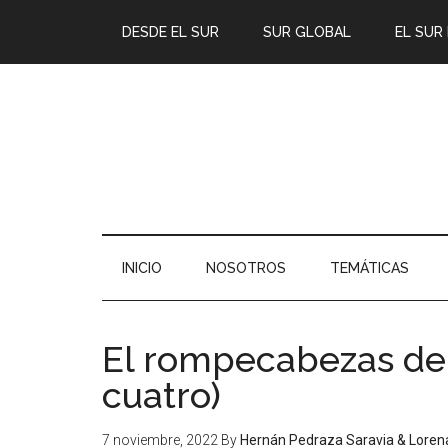
DESDE EL SUR
SUR GLOBAL
EL SUR
INICIO
NOSOTROS
TEMÁTICAS
El rompecabezas del
cuatro)
7 noviembre, 2022
By
Hernán Pedraza Saravia & Lore