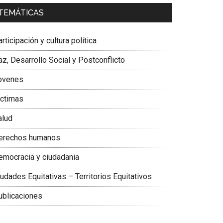
a. Carolina Corcho Mejía,
Presidenta Corporación
TEMÁTICAS
atinoamericana Sur, Vicepresidenta Federación
édica Colombiana
rticipación y cultura política
z, Desarrollo Social y Postconflicto
ovenes
ictimas
alud
erechos humanos
emocracia y ciudadania
udades Equitativas – Territorios Equitativos
ublicaciones