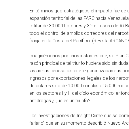
En términos geo-estratégicos el impacto fue de u
expansión territorial de las FARC hacia Venezuela
militar de 30.000 hombres y 3°- el tesoro de Alí B
todo el control de amplios corredores del narcot
franja en la Costa del Pacífico. (Revista ARCANO
Imaginémonos por unos instantes que, sin Plan C
razón principal de tal triunfo hubiera sido sin dud
las armas necesarias que le garantizaban sus cor
ingresos por exportaciones ilegales de los narc
de dólares sino de 10.000 o incluso 15.000 millo
en los sectores I y II del ciclo económico; ento
antidrogas ¿Qué es un triunfo?.
Las investigaciones de Insight Crime que se com
fariano” que en su momento describió Nuevo Arco 