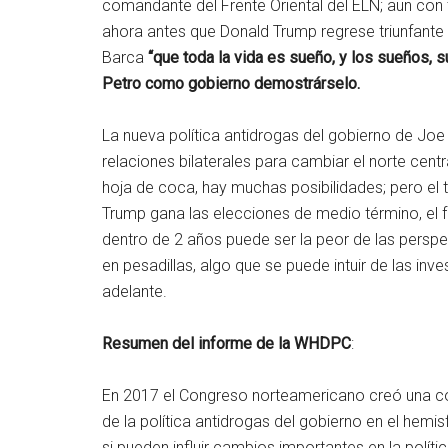
comandante del Frente Oriental del ELN; aun con
ahora antes que Donald Trump regrese triunfant
Barca
“que toda la vida es sueño, y los sueños,
Petro como gobierno demostrárselo.
La nueva política antidrogas del gobierno de Joe
relaciones bilaterales para cambiar el norte cen
hoja de coca, hay muchas posibilidades; pero el 
Trump gana las elecciones de medio término, e
dentro de 2 años puede ser la peor de las persp
en pesadillas, algo que se puede intuir de las i
adelante.
Resumen del informe de la WHDPC
:
En 2017 el Congreso norteamericano creó una co
de la política antidrogas del gobierno en el hemis
si pueden influir cambios importantes en la polític