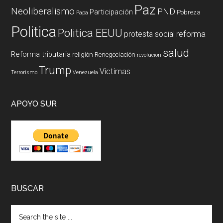
Paz
Neoliberalismo
PND
Participación
Pobreza
Papa
Politica
Politica EEUU
reforma
protesta social
salud
Reforma tributaria
religión
Renegociación
revolucion
Trump
Victimas
Terrorismo
Venezuela
APOYO SUR
BUSCAR