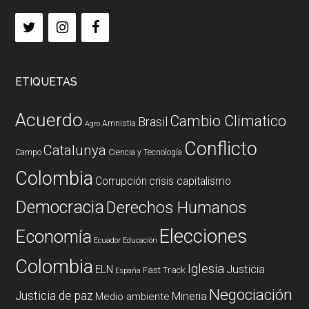
ETIQUETAS
Acuerdo
Cambio Climatico
Brasil
Amnistia
Agro
Conflicto
Catalunya
Campo
Ciencia y Tecnología
Colombia
Corrupción
crisis capitalismo
Democracia
Derechos Humanos
Elecciones
Economía
Ecuador
Educación
Colombia
Iglesia
ELN
Justicia
Fast Track
España
Negociación
Justicia de paz
Mineria
Medio ambiente