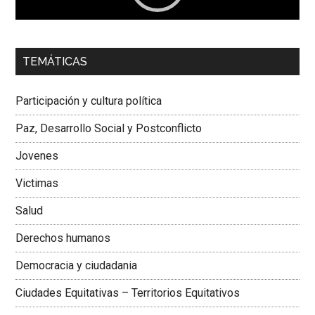
00:00
01:04
TEMÁTICAS
Dra. Carolina Corcho Mejía,
Presidenta Corporación
Latinoamericana Sur, Vicepresidenta Federación Médica
Participación y cultura política
Colombiana
Paz, Desarrollo Social y Postconflicto
Jovenes
Victimas
Salud
Derechos humanos
Democracia y ciudadania
Ciudades Equitativas – Territorios Equitativos