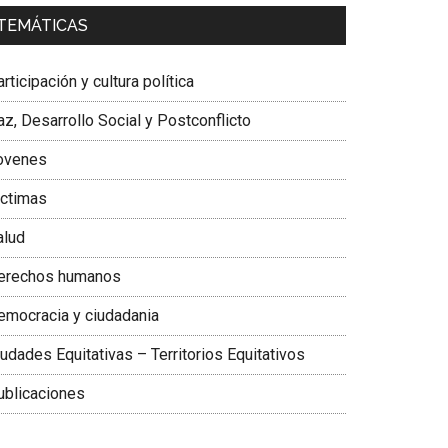
a. Carolina Corcho Mejía,
Presidenta Corporación
TEMÁTICAS
atinoamericana Sur, Vicepresidenta Federación
édica Colombiana
rticipación y cultura política
z, Desarrollo Social y Postconflicto
ovenes
ictimas
alud
erechos humanos
emocracia y ciudadania
udades Equitativas – Territorios Equitativos
ublicaciones