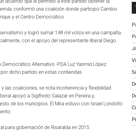
un acuerdo que le permitió a este partido obtener la
Dr
 además conformó una coalición donde participó Cambio
L
nrique y el Centro Democrático.
M
Pa
servatismo y logró sumar 148 mil votos en una campaña
Pa
icialmente, con el apoyo del representante liberal Diego
J
V
lo Democrático Alternativo -PDA Luz Yasmid López
S
a por dicho partido en estas contiendas.
D
y las coaliciones, se nota incoherencia y flexibilidad
D
iberal apoyó a Sigifredo Salazar en Pereira y,
esto de los municipios. El Mira estuvo con Israel Londoño
Ci
mento.
P
oral para gobernación de Risaralda en 2015.