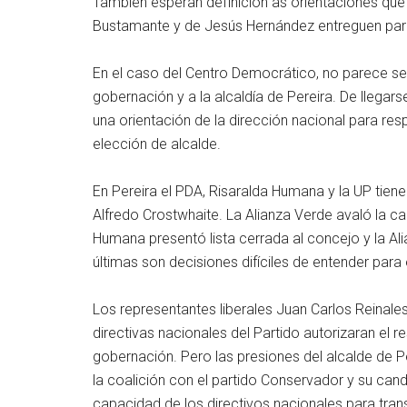
También esperan definición as orientaciones que 
Bustamante y de Jesús Hernández entreguen para
En el caso del Centro Democrático, no parece s
gobernación y a la alcaldía de Pereira. De llegar
una orientación de la dirección nacional para res
elección de alcalde.
En Pereira el PDA, Risaralda Humana y la UP tien
Alfredo Crostwhaite. La Alianza Verde avaló la c
Humana presentó lista cerrada al concejo y la Ali
últimas son decisiones difíciles de entender para 
Los representantes liberales Juan Carlos Reinale
directivas nacionales del Partido autorizaran el r
gobernación. Pero las presiones del alcalde de P
la coalición con el partido Conservador y su cand
capacidad de los directivos nacionales para tran