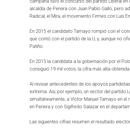
campaña tuvo el concurso del partido Liberal en 
alcaldía de Pereira con Juan Pablo Gallo, pero
Radical, el Mira, el movimiento Firmes con Luis E
En 2015 el candidato Tamayo rompió con el con
que contó con el partido de la U, y, aunque no of
Patiño.
En 2015 la candidata a la gobernación por el Po
consiguió 19 mil votos, la cifra más alta obtenid
Al revisar antecedentes de los apoyos partidistas 
extrema. Así, por ejemplo, un sector del partido L
simultáneamente, a Víctor Manuel Tamayo en el r
en Pereira y con Sigifredo Salazar en el departa
Las siguientes cifras resumen el resultado elect