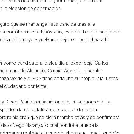
en Pereira las campañas (por firmas) de Carolina
 la elección de gobernación.
eguro que se mantengan sus candidaturas a la
se a corroborar esta hipóstasis, es probable que se genere
paldar a Tamayo y vuelvan a dejar en libertad para la
en como candidato a la alcaldía al exconcejal Carlos
andidatura de Alejandro García. Además, Risaralda
anza Verde y el PDA tiene cada uno su propia lista. Estas
el ciudadano corriente.
s y Diego Patiño consiguieron que, en su momento, las
espaldo a la candidatura de Israel Londoño a la
ereira hicieron que se diera marcha atrás y se confirmara
idato Diego Naranjo, lo cual pondrá a prueba la
sformar en realidad el acuerdo, ahora que Israel Londoño