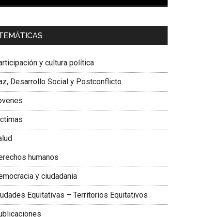
00:00
01:04
a. Carolina Corcho Mejía,
Presidenta Corporación
TEMÁTICAS
atinoamericana Sur, Vicepresidenta Federación
édica Colombiana
rticipación y cultura política
z, Desarrollo Social y Postconflicto
ovenes
ictimas
alud
erechos humanos
emocracia y ciudadania
udades Equitativas – Territorios Equitativos
ublicaciones