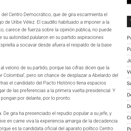
ial del Centro Democrático, que de gira escarmienta el
Dr
zgo de Uribe Vélez. El caudillo habituado a imponer a la
L
to, carece de fuerza sobre la opinión pública, no puede
M
de su autoridad pulularon en su partido aspiraciones
Pa
 Espriella a socavar desde afuera el respaldo de la base
Pa
J
l velorio de su partido, porque las cifras dicen que la
V
r Colombia”, pero sin chance de desplazar a Abelardo del
tras el candidato del Pacto Histórico llena espacios
S
gar de las preferencias a la primera vuelta presidencial. Y
D
e pongan por delante, por lo pronto.
D
 De gira ha presenciado el repudio popular a su jefe, y
Ci
Vive en carne viva la experiencia amarga de la decadencia
orque es la candidata oficial del aparato político Centro
P