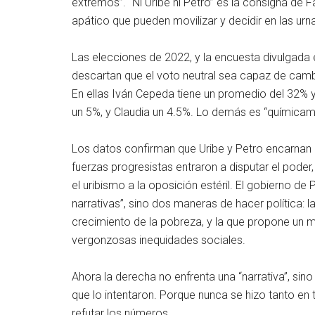
extremos”. “Ni Uribe ni Petro” es la consigna de 
apático que pueden movilizar y decidir en las urn
Las elecciones de 2022, y la encuesta divulgada 
descartan que el voto neutral sea capaz de cambi
En ellas Iván Cepeda tiene un promedio del 32% y
un 5%, y Claudia un 4.5%. Lo demás es “químicame
Los datos confirman que Uribe y Petro encarnan la
fuerzas progresistas entraron a disputar el poder
el uribismo a la oposición estéril. El gobierno d
narrativas”, sino dos maneras de hacer política: l
crecimiento de la pobreza, y la que propone un 
vergonzosas inequidades sociales.
Ahora la derecha no enfrenta una “narrativa”, sin
que lo intentaron. Porque nunca se hizo tanto en
refutar los números.