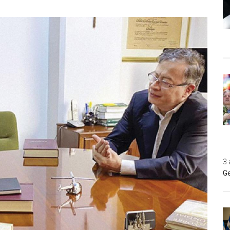
3 
Ge