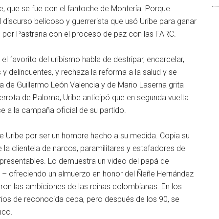
e, que se fue con el fantoche de Montería. Porque
 el discurso belicoso y guerrerista que usó Uribe para ganar
 por Pastrana con el proceso de paz con las FARC.
l favorito del uribismo habla de destripar, encarcelar,
os y delincuentes, y rechaza la reforma a la salud y se
ta de Guillermo León Valencia y de Mario Laserna grita
derrota de Paloma, Uribe anticipó que en segunda vuelta
e a la campaña oficial de su partido.
 de Uribe por ser un hombre hecho a su medida. Copia su
 la clientela de narcos, paramilitares y estafadores del
resentables. Lo demuestra un video del papá de
ía – ofreciendo un almuerzo en honor del Ñeñe Hernández
ron las ambiciones de las reinas colombianas. En los
ios de reconocida cepa, pero después de los 90, se
nco.