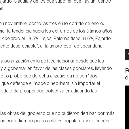
Fajardo, Claudia y de los que suponen que hay un “centro”
as.
en noviembre, como las tres en lo corrido de enero,
ar la tendencia hacia los extremos de los últimos años.
 Abelardo el 19.5%. Lejos, Paloma tiene un 6%, Fajardo
nte despreciable”, diría un profesor de secundaria.
 polarización en la política nacional, desde que las
, y a gobernar en favor de las clases populares, llevando
F
e Petro probó que derecha e izquierda no son “dos
d
a que defiende el modelo neoliberal sin importar el
R
modelo de prosperidad colectiva erradicando las
d
v
o las obras del gobierno que no pudieron derribar, por más
 tan corto tiempo por las clases populares, y no pueden