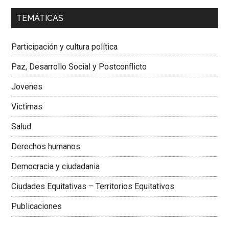
00:00
01:04
TEMÁTICAS
Dra. Carolina Corcho Mejía,
Presidenta Corporación
Latinoamericana Sur, Vicepresidenta Federación Médica
Participación y cultura política
Colombiana
Paz, Desarrollo Social y Postconflicto
Jovenes
Victimas
Salud
Derechos humanos
Democracia y ciudadania
Ciudades Equitativas – Territorios Equitativos
Publicaciones