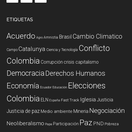
ETIQUETAS
Acuerdo
Cambio Climatico
Brasil
Amnistia
Agro
Conflicto
Catalunya
Campo
Ciencia y Tecnología
Colombia
Corrupción
crisis capitalismo
Democracia
Derechos Humanos
Elecciones
Economía
Ecuador
Educación
Colombia
Iglesia
ELN
Justicia
Fast Track
España
Negociación
Justicia de paz
Mineria
Medio ambiente
Paz
Neoliberalismo
PND
Participación
Pobreza
Papa