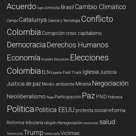
Acuerdo
Cambio Climatico
Brasil
Amnistia
Agro
Conflicto
Catalunya
Campo
Ciencia y Tecnología
Colombia
Corrupción
crisis capitalismo
Democracia
Derechos Humanos
Elecciones
Economía
Ecuador
Educación
Colombia
Iglesia
ELN
Justicia
Fast Track
España
Negociación
Justicia de paz
Mineria
Medio ambiente
Paz
Neoliberalismo
PND
Participación
Pobreza
Papa
Politica
Politica EEUU
reforma
protesta social
salud
Reforma tributaria
religión
Renegociación
revolucion
Trump
Victimas
Terrorismo
Venezuela