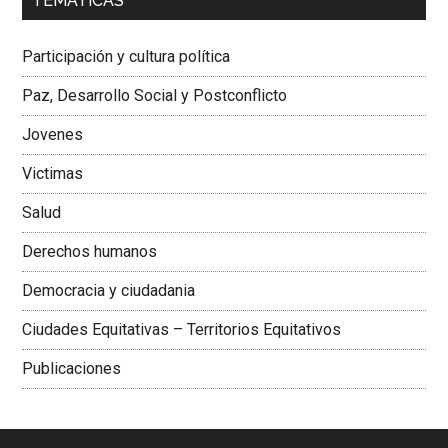
TEMÁTICAS
Dra. Carolina Corcho Mejía,
Presidenta Corporación
Latinoamericana Sur, Vicepresidenta Federación Médica
Participación y cultura política
Colombiana
Paz, Desarrollo Social y Postconflicto
Jovenes
Victimas
Salud
Derechos humanos
Democracia y ciudadania
Ciudades Equitativas – Territorios Equitativos
Publicaciones