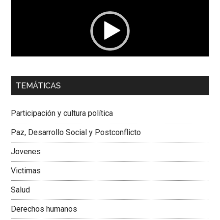
vídeo
00:00
01:04
TEMÁTICAS
Dra. Carolina Corcho Mejía,
Presidenta Corporación
Latinoamericana Sur, Vicepresidenta Federación Médica
Participación y cultura política
Colombiana
Paz, Desarrollo Social y Postconflicto
Jovenes
Victimas
Salud
Derechos humanos