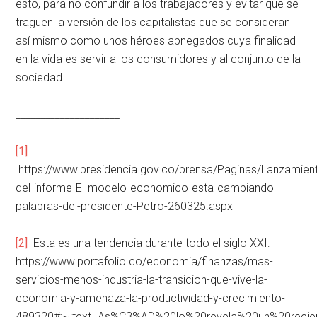
esto, para no confundir a los trabajadores y evitar que se
traguen la versión de los capitalistas que se consideran
así mismo como unos héroes abnegados cuya finalidad
en la vida es servir a los consumidores y al conjunto de la
sociedad.
_____________________
[1]
https://www.presidencia.gov.co/prensa/Paginas/Lanzamien
del-informe-El-modelo-economico-esta-cambiando-
palabras-del-presidente-Petro-260325.aspx
[2]
Esta es una tendencia durante todo el siglo XXI:
https://www.portafolio.co/economia/finanzas/mas-
servicios-menos-industria-la-transicion-que-vive-la-
economia-y-amenaza-la-productividad-y-crecimiento-
489320#:~:text=As%C3%AD%20lo%20revela%20un%20reci