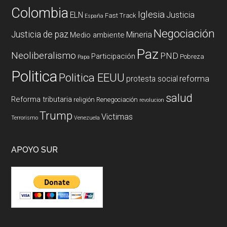
Colombia
Iglesia
ELN
Justicia
Fast Track
España
Negociación
Justicia de paz
Mineria
Medio ambiente
Paz
Neoliberalismo
PND
Participación
Pobreza
Papa
Politica
Politica EEUU
reforma
protesta social
salud
Reforma tributaria
religión
Renegociación
revolucion
Trump
Victimas
Terrorismo
Venezuela
APOYO SUR