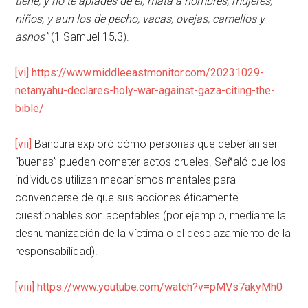
tiene, y no te apiades de él; mata a hombres, mujeres,
niños, y aun los de pecho, vacas, ovejas, camellos y
asnos”
(1 Samuel 15,3).
[vi]
https://www.middleeastmonitor.com/20231029-
netanyahu-declares-holy-war-against-gaza-citing-the-
bible/
[vii]
Bandura exploró cómo personas que deberían ser
“buenas” pueden cometer actos crueles. Señaló que los
individuos utilizan mecanismos mentales para
convencerse de que sus acciones éticamente
cuestionables son aceptables (por ejemplo, mediante la
deshumanización de la víctima o el desplazamiento de la
responsabilidad).
[viii]
https://www.youtube.com/watch?v=pMVs7akyMh0