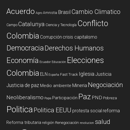
Acuerdo
Cambio Climatico
Brasil
Amnistia
Agro
Conflicto
Catalunya
Campo
Ciencia y Tecnología
Colombia
Corrupción
crisis capitalismo
Democracia
Derechos Humanos
Elecciones
Economía
Ecuador
Educación
Colombia
Iglesia
ELN
Justicia
Fast Track
España
Negociación
Justicia de paz
Mineria
Medio ambiente
Paz
Neoliberalismo
PND
Participación
Pobreza
Papa
Politica
Politica EEUU
reforma
protesta social
salud
Reforma tributaria
religión
Renegociación
revolucion