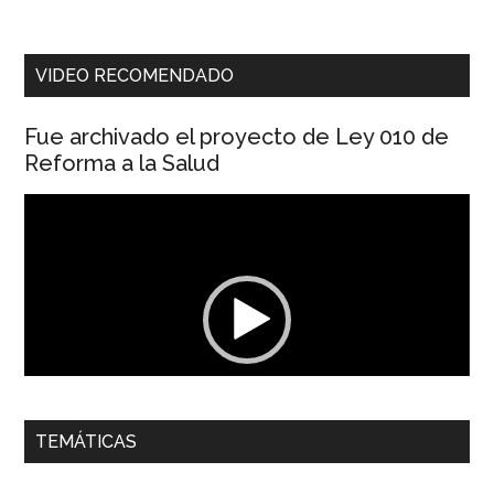
VIDEO RECOMENDADO
Fue archivado el proyecto de Ley 010 de
Reforma a la Salud
Reproductor
de
vídeo
00:00
01:04
TEMÁTICAS
Dra. Carolina Corcho Mejía,
Presidenta Corporación
Latinoamericana Sur, Vicepresidenta Federación Médica