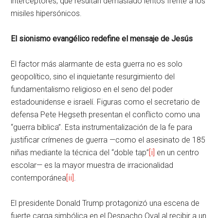
interceptores, que resultan demasiado lentos frente a los
misiles hipersónicos.
El sionismo evangélico redefine el mensaje de Jesús
El factor más alarmante de esta guerra no es solo
geopolítico, sino el inquietante resurgimiento del
fundamentalismo religioso en el seno del poder
estadounidense e israelí. Figuras como el secretario de
defensa Pete Hegseth presentan el conflicto como una
“guerra bíblica”. Esta instrumentalización de la fe para
justificar crímenes de guerra —como el asesinato de 185
niñas mediante la técnica del “doble tap”
[i]
en un centro
escolar— es la mayor muestra de irracionalidad
contemporánea
[ii]
.
El presidente Donald Trump protagonizó una escena de
fuerte carga simbólica en el Despacho Oval al recibir a un