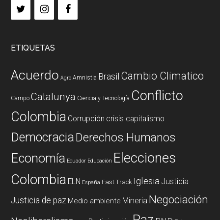
ETIQUETAS
Acuerdo
Cambio Climatico
Brasil
Amnistia
Agro
Conflicto
Catalunya
Campo
Ciencia y Tecnología
Colombia
Corrupción
crisis capitalismo
Democracia
Derechos Humanos
Elecciones
Economía
Ecuador
Educación
Colombia
Iglesia
ELN
Justicia
Fast Track
España
Negociación
Justicia de paz
Mineria
Medio ambiente
Paz