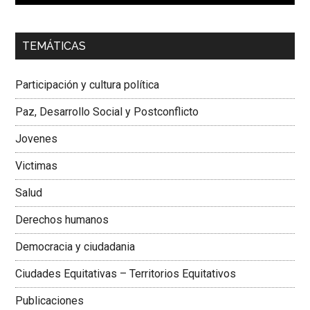
00:00
01:04
TEMÁTICAS
Dra. Carolina Corcho Mejía,
Presidenta Corporación
Latinoamericana Sur, Vicepresidenta Federación Médica
Participación y cultura política
Colombiana
Paz, Desarrollo Social y Postconflicto
Jovenes
Victimas
Salud
Derechos humanos
Democracia y ciudadania
Ciudades Equitativas – Territorios Equitativos
Publicaciones