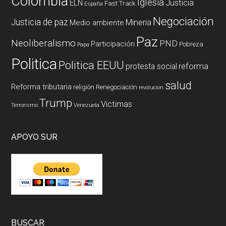
Colombia
Iglesia
ELN
Justicia
Fast Track
España
Negociación
Justicia de paz
Mineria
Medio ambiente
Paz
Neoliberalismo
PND
Participación
Pobreza
Papa
Politica
Politica EEUU
reforma
protesta social
salud
Reforma tributaria
religión
Renegociación
revolucion
Trump
Victimas
Terrorismo
Venezuela
APOYO SUR
BUSCAR