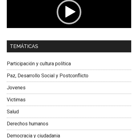
00:00
01:04
TEMÁTICAS
Dra. Carolina Corcho Mejía,
Presidenta Corporación
Latinoamericana Sur, Vicepresidenta Federación Médica
Participación y cultura política
Colombiana
Paz, Desarrollo Social y Postconflicto
Jovenes
Victimas
Salud
Derechos humanos
Democracia y ciudadania