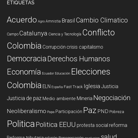
ETIQUETAS
Acuerdo
Cambio Climatico
Brasil
Amnistia
Agro
Conflicto
Catalunya
Campo
Ciencia y Tecnología
Colombia
Corrupción
crisis capitalismo
Democracia
Derechos Humanos
Elecciones
Economía
Ecuador
Educación
Colombia
Iglesia
ELN
Justicia
Fast Track
España
Negociación
Justicia de paz
Mineria
Medio ambiente
Paz
Neoliberalismo
PND
Participación
Pobreza
Papa
Politica
Politica EEUU
reforma
protesta social
salud
Reforma tributaria
religión
Renegociación