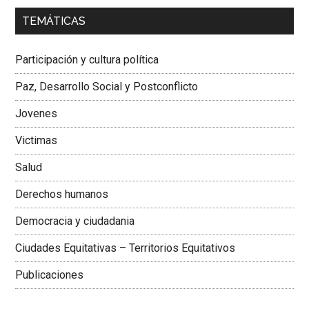
00:00
01:04
TEMÁTICAS
Dra. Carolina Corcho Mejía,
Presidenta Corporación
Latinoamericana Sur, Vicepresidenta Federación Médica
Participación y cultura política
Colombiana
Paz, Desarrollo Social y Postconflicto
Jovenes
Victimas
Salud
Derechos humanos
Democracia y ciudadania
Ciudades Equitativas – Territorios Equitativos
Publicaciones