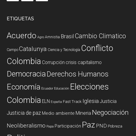
ETIQUETAS
Acuerdo
Cambio Climatico
Brasil
Amnistia
Agro
Conflicto
Catalunya
Campo
Ciencia y Tecnología
Colombia
Corrupción
crisis capitalismo
Democracia
Derechos Humanos
Elecciones
Economía
Ecuador
Educación
Colombia
Iglesia
ELN
Justicia
Fast Track
España
Negociación
Justicia de paz
Mineria
Medio ambiente
Paz
Neoliberalismo
PND
Participación
Pobreza
Papa