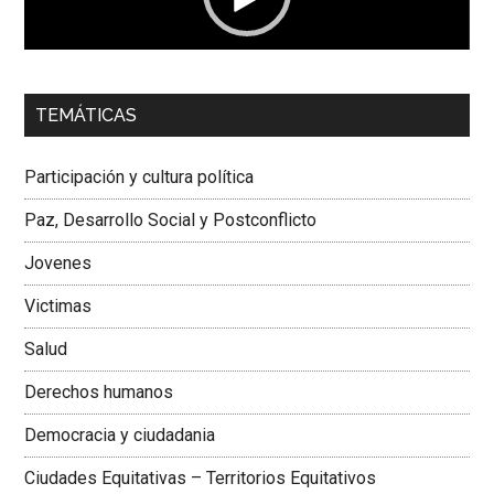
00:00
01:04
TEMÁTICAS
Dra. Carolina Corcho Mejía,
Presidenta Corporación
Latinoamericana Sur, Vicepresidenta Federación Médica
Participación y cultura política
Colombiana
Paz, Desarrollo Social y Postconflicto
Jovenes
Victimas
Salud
Derechos humanos
Democracia y ciudadania
Ciudades Equitativas – Territorios Equitativos