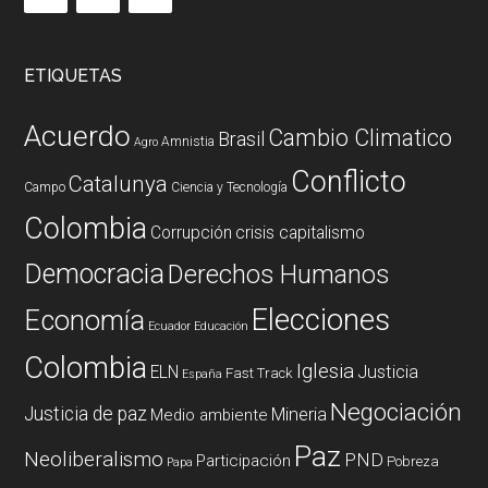
ETIQUETAS
Acuerdo
Cambio Climatico
Brasil
Amnistia
Agro
Conflicto
Catalunya
Campo
Ciencia y Tecnología
Colombia
Corrupción
crisis capitalismo
Democracia
Derechos Humanos
Elecciones
Economía
Ecuador
Educación
Colombia
Iglesia
ELN
Justicia
Fast Track
España
Negociación
Justicia de paz
Mineria
Medio ambiente
Paz
Neoliberalismo
PND
Participación
Pobreza
Papa