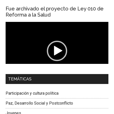
Fue archivado el proyecto de Ley 010 de
Reforma a la Salud
Reproductor
de
vídeo
00:00
01:04
TEMÁTICAS
Dra. Carolina Corcho Mejía,
Presidenta Corporación
Latinoamericana Sur, Vicepresidenta Federación Médica
Participación y cultura política
Colombiana
Paz, Desarrollo Social y Postconflicto
Jovenes