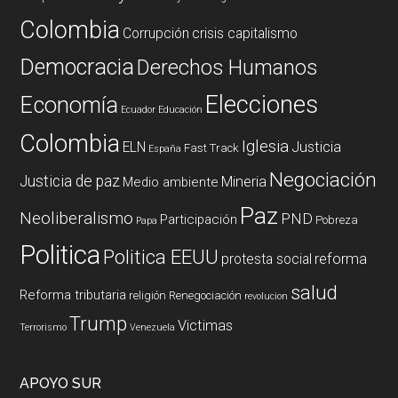
Colombia
Corrupción
crisis capitalismo
Democracia
Derechos Humanos
Elecciones
Economía
Ecuador
Educación
Colombia
Iglesia
ELN
Justicia
Fast Track
España
Negociación
Justicia de paz
Mineria
Medio ambiente
Paz
Neoliberalismo
PND
Participación
Pobreza
Papa
Politica
Politica EEUU
reforma
protesta social
salud
Reforma tributaria
religión
Renegociación
revolucion
Trump
Victimas
Terrorismo
Venezuela
APOYO SUR