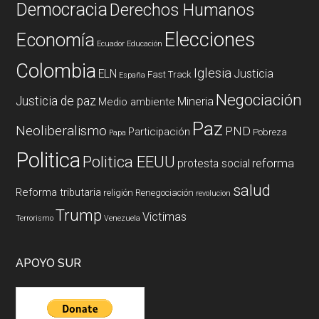
Democracia
Derechos Humanos
Elecciones
Economía
Ecuador
Educación
Colombia
Iglesia
ELN
Justicia
Fast Track
España
Negociación
Justicia de paz
Mineria
Medio ambiente
Paz
Neoliberalismo
PND
Participación
Pobreza
Papa
Politica
Politica EEUU
reforma
protesta social
salud
Reforma tributaria
religión
Renegociación
revolucion
Trump
Victimas
Terrorismo
Venezuela
APOYO SUR