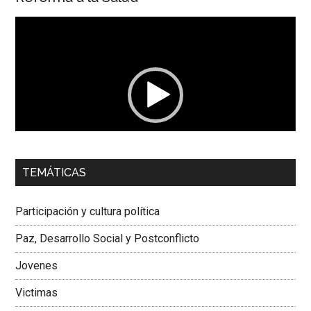
Reproductor
de
vídeo
00:00
01:04
TEMÁTICAS
Dra. Carolina Corcho Mejía,
Presidenta Corporación
Latinoamericana Sur, Vicepresidenta Federación Médica
Participación y cultura política
Colombiana
Paz, Desarrollo Social y Postconflicto
Jovenes
Victimas