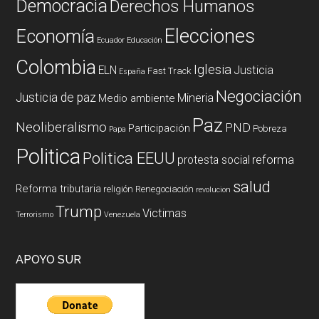
Democracia
Derechos Humanos
Elecciones
Economía
Ecuador
Educación
Colombia
Iglesia
ELN
Justicia
Fast Track
España
Negociación
Justicia de paz
Mineria
Medio ambiente
Paz
Neoliberalismo
PND
Participación
Pobreza
Papa
Politica
Politica EEUU
reforma
protesta social
salud
Reforma tributaria
religión
Renegociación
revolucion
Trump
Victimas
Terrorismo
Venezuela
APOYO SUR