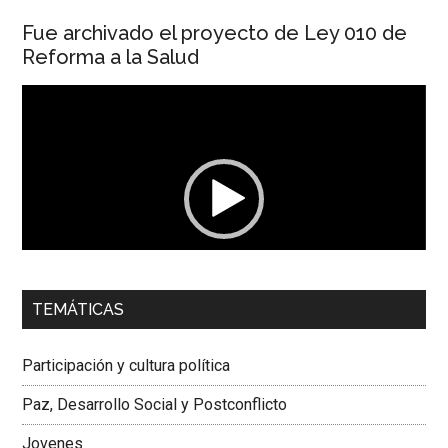
Fue archivado el proyecto de Ley 010 de
Reforma a la Salud
Reproductor
de
vídeo
00:00
01:04
TEMÁTICAS
Dra. Carolina Corcho Mejía,
Presidenta Corporación
Latinoamericana Sur, Vicepresidenta Federación Médica
Participación y cultura política
Colombiana
Paz, Desarrollo Social y Postconflicto
Jovenes