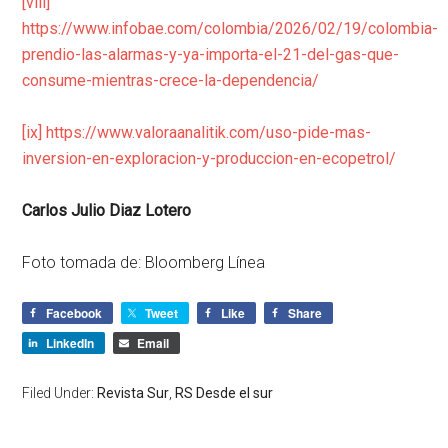
[viii]
https://www.infobae.com/colombia/2026/02/19/colombia-
prendio-las-alarmas-y-ya-importa-el-21-del-gas-que-
consume-mientras-crece-la-dependencia/
[ix]
https://www.valoraanalitik.com/uso-pide-mas-
inversion-en-exploracion-y-produccion-en-ecopetrol/
Carlos Julio Diaz Lotero
Foto tomada de: Bloomberg Línea
Facebook
Tweet
Like
Share
LinkedIn
Email
Filed Under:
Revista Sur
,
RS Desde el sur