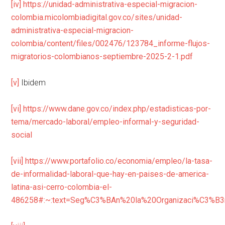
[iv]
https://unidad-administrativa-especial-migracion-
colombia.micolombiadigital.gov.co/sites/unidad-
administrativa-especial-migracion-
colombia/content/files/002476/123784_informe-flujos-
migratorios-colombianos-septiembre-2025-2-1.pdf
[v]
Ibidem
[vi]
https://www.dane.gov.co/index.php/estadisticas-por-
tema/mercado-laboral/empleo-informal-y-seguridad-
social
[vii]
https://www.portafolio.co/economia/empleo/la-tasa-
de-informalidad-laboral-que-hay-en-paises-de-america-
latina-asi-cerro-colombia-el-
486258#:~:text=Seg%C3%BAn%20la%20Organizaci%C3%B3