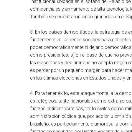
Institucional, ubicada en el sótano del Palacio 
confidenciales y armamento de alta tecnología, 
También se encontraron cinco granadas en el Sup
3. En los países democráticos, la estrategia de e
fuertemente en las redes sociales para ganar las e
poder democráticamente ni dejarlo democráticam
como presidentes. b) En el caso de que no preve
las elecciones y declarar que no acepta ningún o
es perder por un pequeño margen para hacer más c
en las últimas elecciones en Estados Unidos y en 
4. Para tener éxito, este ataque frontal a la dem
estratégicos, tanto nacionales como extranjeros.
fuerzas antidemocráticas, tanto civiles como mili
administración pública que, por acción u omisión, 
brasileño, es particularmente clamorosa la conniv
fuerzas de seguridad del Distrito Federal de Brasi