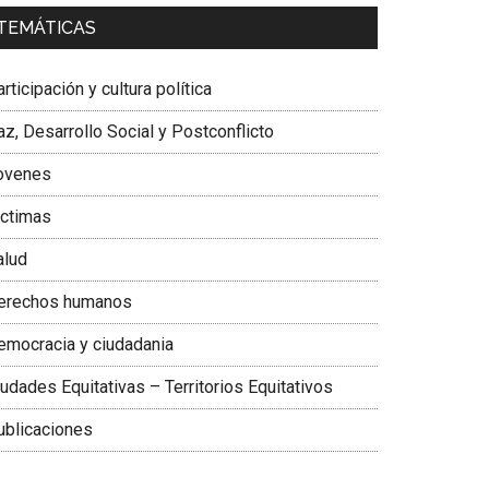
a. Carolina Corcho Mejía,
Presidenta Corporación
TEMÁTICAS
atinoamericana Sur, Vicepresidenta Federación
édica Colombiana
rticipación y cultura política
z, Desarrollo Social y Postconflicto
ovenes
ictimas
alud
erechos humanos
emocracia y ciudadania
udades Equitativas – Territorios Equitativos
ublicaciones