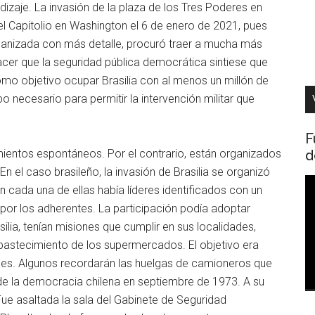
dizaje. La invasión de la plaza de los Tres Poderes en
el Capitolio en Washington el 6 de enero de 2021, pues
rganizada con más detalle, procuró traer a mucha más
 hacer que la seguridad pública democrática sintiese que
mo objetivo ocupar Brasilia con al menos un millón de
 necesario para permitir la intervención militar que
F
d
mientos espontáneos. Por el contrario, están organizados
En el caso brasileño, la invasión de Brasilia se organizó
R
n cada una de ellas había líderes identificados con un
d
or los adherentes. La participación podía adoptar
v
lia, tenían misiones que cumplir en sus localidades,
abastecimiento de los supermercados. El objetivo era
les. Algunos recordarán las huelgas de camioneros que
n de la democracia chilena en septiembre de 1973. A su
 Fue asaltada la sala del Gabinete de Seguridad