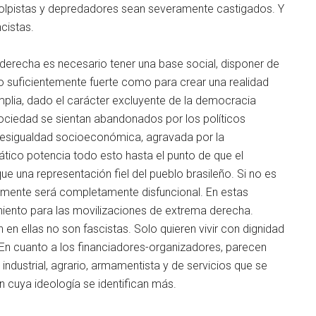
golpistas y depredadores sean severamente castigados. Y
cistas.
a derecha es necesario tener una base social, disponer de
o suficientemente fuerte como para crear una realidad
 amplia, dado el carácter excluyente de la democracia
sociedad se sientan abandonados por los políticos
desigualdad socioeconómica, agravada por la
ático potencia todo esto hasta el punto de que el
e una representación fiel del pueblo brasileño. Si no es
almente será completamente disfuncional. En estas
iento para las movilizaciones de extrema derecha.
 en ellas no son fascistas. Solo quieren vivir con dignidad
En cuanto a los financiadores-organizadores, parecen
l industrial, agrario, armamentista y de servicios que se
n cuya ideología se identifican más.