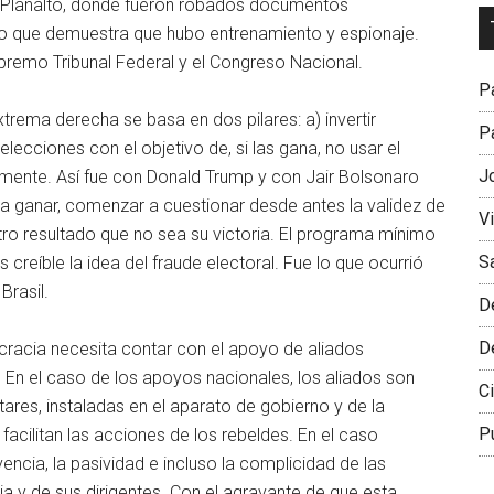
de Planalto, donde fueron robados documentos
Dr
lo que demuestra que hubo entrenamiento y espionaje.
L
remo Tribunal Federal y el Congreso Nacional.
M
Pa
xtrema derecha se basa en dos pilares: a) invertir
Pa
lecciones con el objetivo de, si las gana, no usar el
J
ente. Así fue con Donald Trump y con Jair Bolsonaro
a ganar, comenzar a cuestionar desde antes la validez de
V
tro resultado que no sea su victoria. El programa mínimo
S
reíble la idea del fraude electoral. Fue lo que ocurrió
Brasil.
D
D
ocracia necesita contar con el apoyo de aliados
 En el caso de los apoyos nacionales, los aliados son
Ci
tares, instaladas en el aparato de gobierno y de la
P
facilitan las acciones de los rebeldes. En el caso
encia, la pasividad e incluso la complicidad de las
lia y de sus dirigentes. Con el agravante de que esta