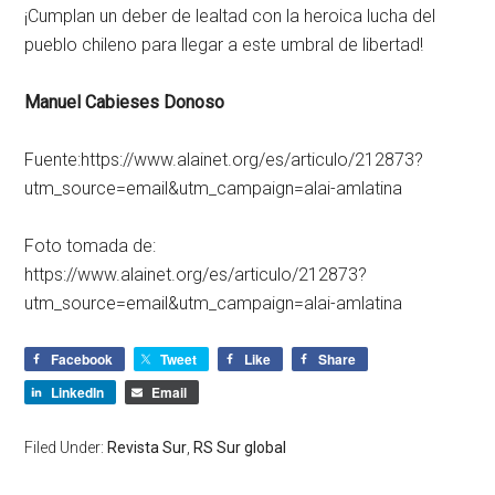
¡Cumplan un deber de lealtad con la heroica lucha del
pueblo chileno para llegar a este umbral de libertad!
Manuel Cabieses Donoso
Fuente:https://www.alainet.org/es/articulo/212873?
utm_source=email&utm_campaign=alai-amlatina
Foto tomada de:
https://www.alainet.org/es/articulo/212873?
utm_source=email&utm_campaign=alai-amlatina
Facebook
Tweet
Like
Share
LinkedIn
Email
Filed Under:
Revista Sur
,
RS Sur global