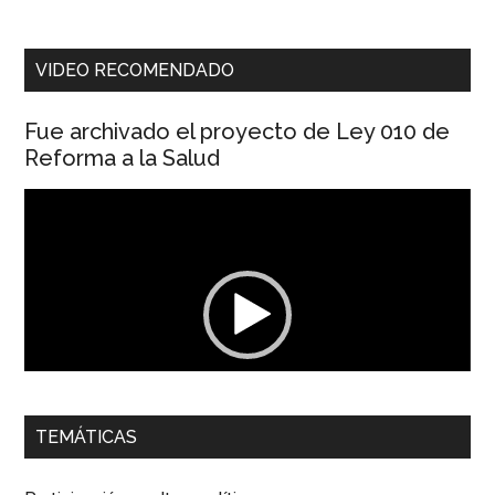
VIDEO RECOMENDADO
Fue archivado el proyecto de Ley 010 de
Reforma a la Salud
Reproductor
de
vídeo
00:00
01:04
TEMÁTICAS
Dra. Carolina Corcho Mejía,
Presidenta Corporación
Latinoamericana Sur, Vicepresidenta Federación Médica