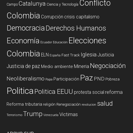
Conflicto
Catalunya
Campo
Ciencia y Tecnología
Colombia
Corrupción
crisis capitalismo
Democracia
Derechos Humanos
Elecciones
Economía
Ecuador
Educación
Colombia
Iglesia
ELN
Justicia
Fast Track
España
Negociación
Justicia de paz
Mineria
Medio ambiente
Paz
Neoliberalismo
PND
Participación
Pobreza
Papa
Politica
Politica EEUU
reforma
protesta social
salud
Reforma tributaria
religión
Renegociación
revolucion
Trump
Victimas
Terrorismo
Venezuela