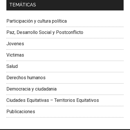
TEMÁTICAS
Dra. Carolina Corcho Mejía,
Presidenta Corporación
Latinoamericana Sur, Vicepresidenta Federación Médica
Participación y cultura política
Colombiana
Paz, Desarrollo Social y Postconflicto
Jovenes
Victimas
Salud
Derechos humanos
Democracia y ciudadania
Ciudades Equitativas – Territorios Equitativos
Publicaciones