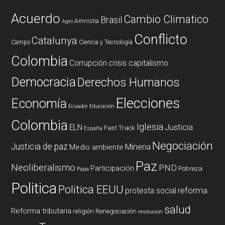
Acuerdo
Cambio Climatico
Brasil
Amnistia
Agro
Conflicto
Catalunya
Campo
Ciencia y Tecnología
Colombia
Corrupción
crisis capitalismo
Democracia
Derechos Humanos
Elecciones
Economía
Ecuador
Educación
Colombia
Iglesia
ELN
Justicia
Fast Track
España
Negociación
Justicia de paz
Mineria
Medio ambiente
Paz
Neoliberalismo
PND
Participación
Pobreza
Papa
Politica
Politica EEUU
reforma
protesta social
salud
Reforma tributaria
religión
Renegociación
revolucion