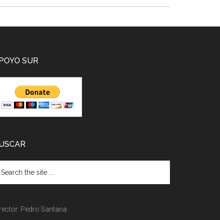
POYO SUR
USCAR
rector: Pedro Santana