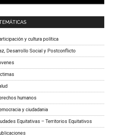
00:00
01:04
a. Carolina Corcho Mejía,
Presidenta Corporación
TEMÁTICAS
atinoamericana Sur, Vicepresidenta Federación
édica Colombiana
rticipación y cultura política
z, Desarrollo Social y Postconflicto
ovenes
ictimas
alud
erechos humanos
emocracia y ciudadania
udades Equitativas – Territorios Equitativos
ublicaciones