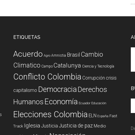
ETIQUETAS
A
Acuerdo
Cambio
Brasil
Amnistia
Agro
Climatico
Catalunya
Campo
Ciencia y Tecnología
Conflicto Colombia
Corrupción
crisis
Democracia
Derechos
B
capitalismo
Economía
Humanos
Ecuador
Educación
Elecciones Colombia
s
ELN
Fast
España
Iglesia
Justicia de paz
Justicia
Medio
Track
Di