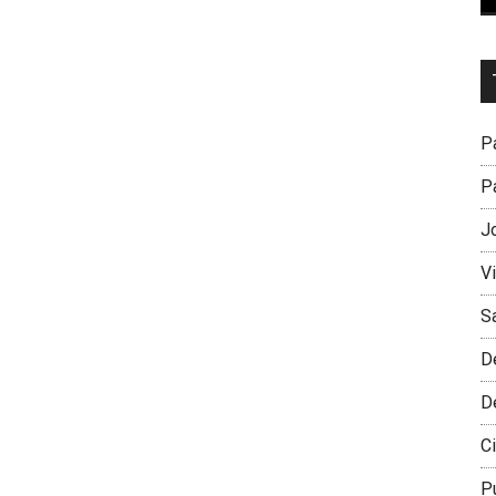
Dr
L
M
Pa
Pa
J
V
S
D
D
Ci
P