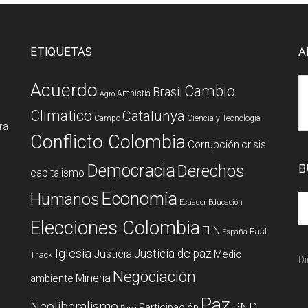
ETIQUETAS
A
Acuerdo
Cambio
Brasil
Amnistia
Agro
Climatico
Catalunya
Campo
Ciencia y Tecnología
ura
Conflicto Colombia
Corrupción
crisis
Democracia
Derechos
B
capitalismo
Economía
Humanos
Ecuador
Educación
Elecciones Colombia
ELN
Fast
España
Iglesia
Justicia de paz
Justicia
Medio
Track
Di
Negociación
Mineria
ambiente
Paz
Neoliberalismo
PND
Participación