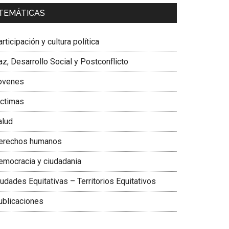
a. Carolina Corcho Mejía,
Presidenta Corporación
TEMÁTICAS
atinoamericana Sur, Vicepresidenta Federación
édica Colombiana
rticipación y cultura política
z, Desarrollo Social y Postconflicto
ovenes
ictimas
alud
erechos humanos
emocracia y ciudadania
udades Equitativas – Territorios Equitativos
ublicaciones