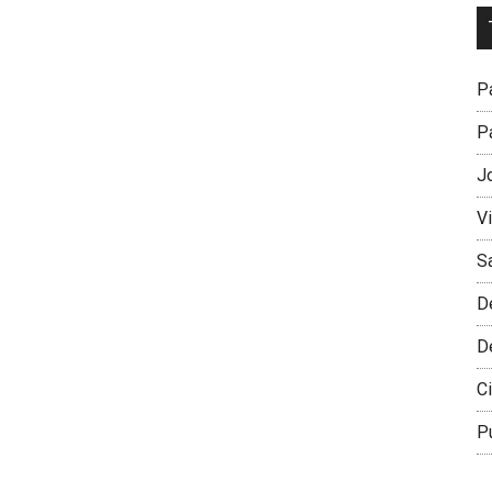
Dr
L
M
Pa
Pa
J
V
S
D
D
Ci
P