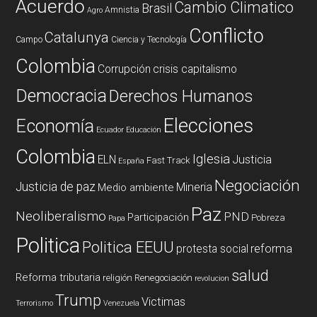
Acuerdo
Cambio Climatico
Brasil
Amnistia
Agro
Conflicto
Catalunya
Campo
Ciencia y Tecnología
Colombia
Corrupción
crisis capitalismo
Democracia
Derechos Humanos
Elecciones
Economía
Ecuador
Educación
Colombia
Iglesia
ELN
Justicia
Fast Track
España
Negociación
Justicia de paz
Mineria
Medio ambiente
Paz
Neoliberalismo
PND
Participación
Pobreza
Papa
Politica
Politica EEUU
reforma
protesta social
salud
Reforma tributaria
religión
Renegociación
revolucion
Trump
Victimas
Terrorismo
Venezuela