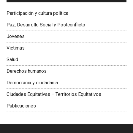
Dra. Carolina Corcho Mejía,
Presidenta Corporación
Latinoamericana Sur, Vicepresidenta Federación Médica
Participación y cultura política
Colombiana
Paz, Desarrollo Social y Postconflicto
Jovenes
Victimas
Salud
Derechos humanos
Democracia y ciudadania
Ciudades Equitativas – Territorios Equitativos
Publicaciones