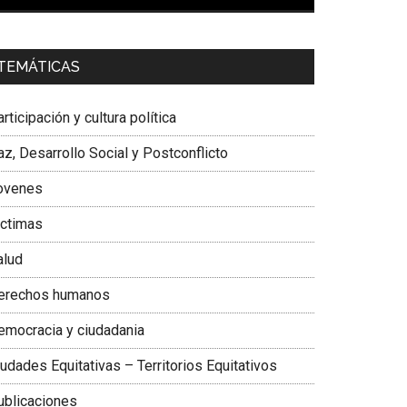
00:00
01:04
a. Carolina Corcho Mejía,
Presidenta Corporación
TEMÁTICAS
atinoamericana Sur, Vicepresidenta Federación
édica Colombiana
rticipación y cultura política
z, Desarrollo Social y Postconflicto
ovenes
ictimas
alud
erechos humanos
emocracia y ciudadania
udades Equitativas – Territorios Equitativos
ublicaciones