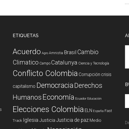
ETIQUETAS
A
Acuerdo
Cambio
Brasil
Amnistia
Agro
Climatico
Catalunya
Campo
Ciencia y Tecnología
Conflicto Colombia
Corrupción
crisis
Democracia
Derechos
B
capitalismo
Economía
Humanos
Ecuador
Educación
Elecciones Colombia
s
ELN
Fast
España
Iglesia
Justicia de paz
Justicia
Medio
Track
Di