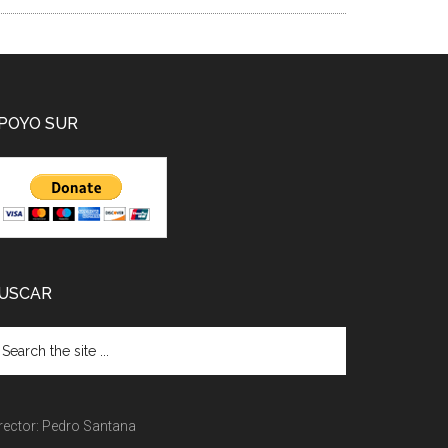
POYO SUR
USCAR
rector: Pedro Santana