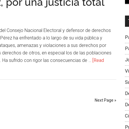
 por una justicia total
Dr
L
o del Consejo Nacional Electoral y defensor de derechos
M
Pa
Pérez ha enfrentado a lo largo de su vida pública y
e ataques, amenazas y violaciones a sus derechos por
Pa
s derechos de otros, en especial los de las poblaciones
J
. Ha sufrido con rigor las consecuencias de …
[Read
V
S
D
Next Page »
D
Ci
P