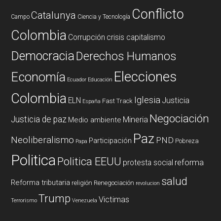
Conflicto
Catalunya
Campo
Ciencia y Tecnología
Colombia
Corrupción
crisis capitalismo
Democracia
Derechos Humanos
Elecciones
Economía
Ecuador
Educación
Colombia
Iglesia
ELN
Justicia
Fast Track
España
Negociación
Justicia de paz
Mineria
Medio ambiente
Paz
Neoliberalismo
PND
Participación
Pobreza
Papa
Politica
Politica EEUU
reforma
protesta social
salud
Reforma tributaria
religión
Renegociación
revolucion
Trump
Victimas
Terrorismo
Venezuela