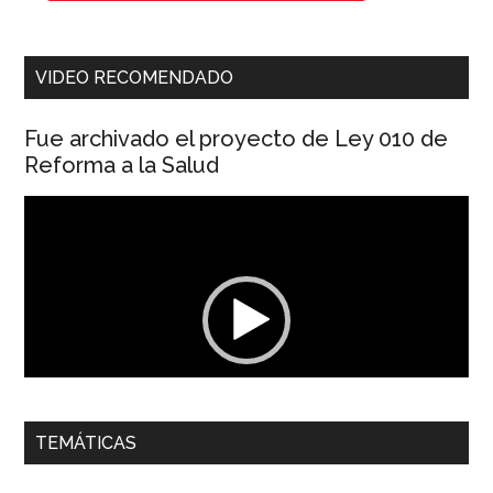
VIDEO RECOMENDADO
Fue archivado el proyecto de Ley 010 de
Reforma a la Salud
Reproductor
de
vídeo
00:00
01:04
TEMÁTICAS
Dra. Carolina Corcho Mejía,
Presidenta Corporación
Latinoamericana Sur, Vicepresidenta Federación Médica