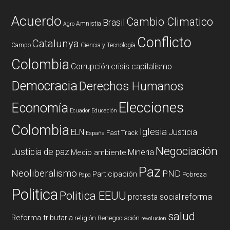
Acuerdo
Cambio Climatico
Brasil
Amnistia
Agro
Conflicto
Catalunya
Campo
Ciencia y Tecnología
Colombia
Corrupción
crisis capitalismo
Democracia
Derechos Humanos
Elecciones
Economía
Ecuador
Educación
Colombia
Iglesia
ELN
Justicia
Fast Track
España
Negociación
Justicia de paz
Mineria
Medio ambiente
Paz
Neoliberalismo
PND
Participación
Pobreza
Papa
Politica
Politica EEUU
reforma
protesta social
salud
Reforma tributaria
religión
Renegociación
revolucion