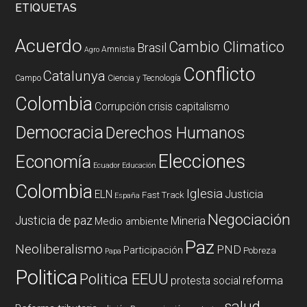
ETIQUETAS
Acuerdo
Cambio Climatico
Brasil
Amnistia
Agro
Conflicto
Catalunya
Campo
Ciencia y Tecnología
Colombia
Corrupción
crisis capitalismo
Democracia
Derechos Humanos
Elecciones
Economía
Ecuador
Educación
Colombia
Iglesia
ELN
Justicia
Fast Track
España
Negociación
Justicia de paz
Mineria
Medio ambiente
Paz
Neoliberalismo
PND
Participación
Pobreza
Papa
Politica
Politica EEUU
reforma
protesta social
salud