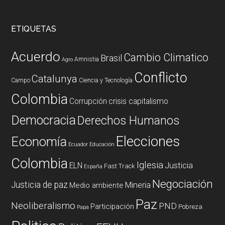
ETIQUETAS
Acuerdo
Cambio Climatico
Brasil
Amnistia
Agro
Conflicto
Catalunya
Campo
Ciencia y Tecnología
Colombia
Corrupción
crisis capitalismo
Democracia
Derechos Humanos
Elecciones
Economía
Ecuador
Educación
Colombia
Iglesia
ELN
Justicia
Fast Track
España
Negociación
Justicia de paz
Mineria
Medio ambiente
Paz
Neoliberalismo
PND
Participación
Pobreza
Papa