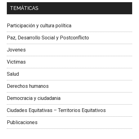
00:00
01:04
TEMÁTICAS
Dra. Carolina Corcho Mejía,
Presidenta Corporación
Latinoamericana Sur, Vicepresidenta Federación Médica
Participación y cultura política
Colombiana
Paz, Desarrollo Social y Postconflicto
Jovenes
Victimas
Salud
Derechos humanos
Democracia y ciudadania
Ciudades Equitativas – Territorios Equitativos
Publicaciones