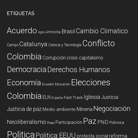
ETIQUETAS
Acuerdo
Cambio Climatico
Brasil
Amnistia
Agro
Conflicto
Catalunya
Campo
Ciencia y Tecnología
Colombia
Corrupción
crisis capitalismo
Democracia
Derechos Humanos
Elecciones
Economía
Ecuador
Educación
Colombia
Iglesia
ELN
Justicia
Fast Track
España
Negociación
Justicia de paz
Mineria
Medio ambiente
Paz
Neoliberalismo
PND
Participación
Pobreza
Papa
Politica
Politica EEUU
reforma
protesta social