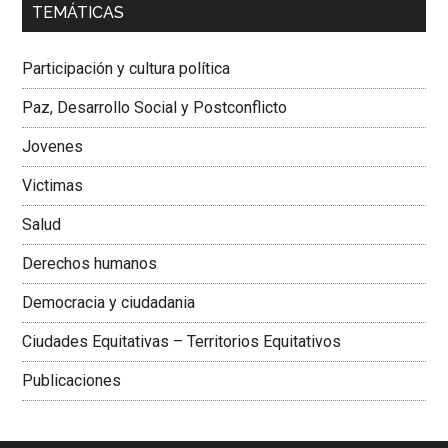
TEMÁTICAS
Dra. Carolina Corcho Mejía,
Presidenta Corporación
Latinoamericana Sur, Vicepresidenta Federación Médica
Participación y cultura política
Colombiana
Paz, Desarrollo Social y Postconflicto
Jovenes
Victimas
Salud
Derechos humanos
Democracia y ciudadania
Ciudades Equitativas – Territorios Equitativos
Publicaciones