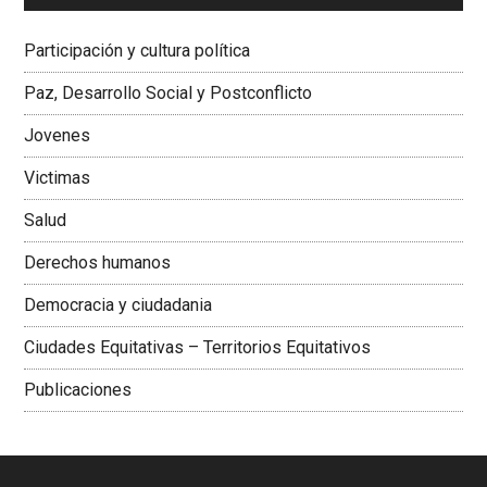
Dra. Carolina Corcho Mejía,
Presidenta Corporación
Latinoamericana Sur, Vicepresidenta Federación Médica
Participación y cultura política
Colombiana
Paz, Desarrollo Social y Postconflicto
Jovenes
Victimas
Salud
Derechos humanos
Democracia y ciudadania
Ciudades Equitativas – Territorios Equitativos
Publicaciones