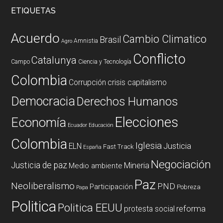
ETIQUETAS
Acuerdo
Cambio Climatico
Brasil
Amnistia
Agro
Conflicto
Catalunya
Campo
Ciencia y Tecnología
Colombia
Corrupción
crisis capitalismo
Democracia
Derechos Humanos
Elecciones
Economía
Ecuador
Educación
Colombia
Iglesia
ELN
Justicia
Fast Track
España
Negociación
Justicia de paz
Mineria
Medio ambiente
Paz
Neoliberalismo
PND
Participación
Pobreza
Papa
Politica
Politica EEUU
reforma
protesta social