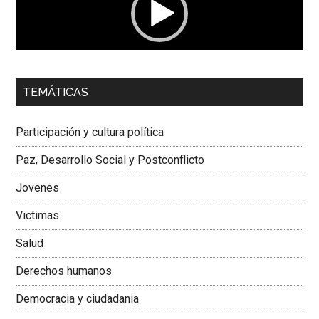
00:00
01:04
TEMÁTICAS
Dra. Carolina Corcho Mejía,
Presidenta Corporación
Latinoamericana Sur, Vicepresidenta Federación Médica
Participación y cultura política
Colombiana
Paz, Desarrollo Social y Postconflicto
Jovenes
Victimas
Salud
Derechos humanos
Democracia y ciudadania