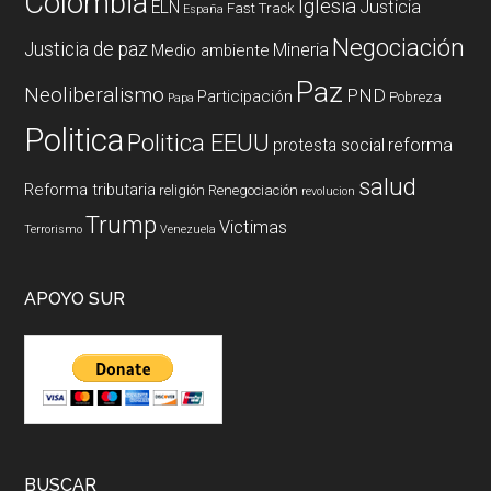
Colombia
Iglesia
ELN
Justicia
Fast Track
España
Negociación
Justicia de paz
Mineria
Medio ambiente
Paz
Neoliberalismo
PND
Participación
Pobreza
Papa
Politica
Politica EEUU
reforma
protesta social
salud
Reforma tributaria
religión
Renegociación
revolucion
Trump
Victimas
Terrorismo
Venezuela
APOYO SUR
BUSCAR