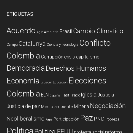
ETIQUETAS
Acuerdo
Cambio Climatico
Brasil
Amnistia
Agro
Conflicto
Catalunya
Campo
Ciencia y Tecnología
Colombia
Corrupción
crisis capitalismo
Democracia
Derechos Humanos
Elecciones
Economía
Ecuador
Educación
Colombia
Iglesia
ELN
Justicia
Fast Track
España
Negociación
Justicia de paz
Mineria
Medio ambiente
Paz
Neoliberalismo
PND
Participación
Pobreza
Papa
Politica
Politica EEUU
reforma
protesta social