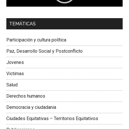
00:00
01:04
TEMÁTICAS
Dra. Carolina Corcho Mejía,
Presidenta Corporación
Latinoamericana Sur, Vicepresidenta Federación Médica
Participación y cultura política
Colombiana
Paz, Desarrollo Social y Postconflicto
Jovenes
Victimas
Salud
Derechos humanos
Democracia y ciudadania
Ciudades Equitativas – Territorios Equitativos