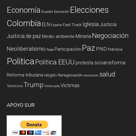
Elecciones
Economía
Ecuador
Educación
Colombia
Iglesia
ELN
Justicia
Fast Track
España
Negociación
Justicia de paz
Mineria
Medio ambiente
Paz
Neoliberalismo
PND
Participación
Pobreza
Papa
Politica
Politica EEUU
reforma
protesta social
salud
Reforma tributaria
religión
Renegociación
revolucion
Trump
Victimas
Terrorismo
Venezuela
APOYO SUR