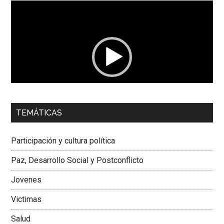
Reproductor
de
vídeo
00:00
01:04
TEMÁTICAS
Dra. Carolina Corcho Mejía,
Presidenta Corporación
Latinoamericana Sur, Vicepresidenta Federación Médica
Participación y cultura política
Colombiana
Paz, Desarrollo Social y Postconflicto
Jovenes
Victimas
Salud